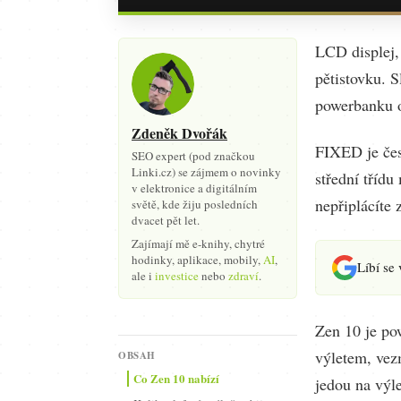
LCD displej,
pětistovku. 
powerbanku o
Zdeněk Dvořák
FIXED je čes
SEO expert (pod značkou
Linki.cz) se zájmem o novinky
střední třídu
v elektronice a digitálním
nepřiplácíte 
světě, kde žiju posledních
dvacet pět let.
Zajímají mě e-knihy, chytré
hodinky, aplikace, mobily,
AI
,
Líbí se
ale i
investice
nebo
zdraví
.
Zen 10 je po
výletem, vez
OBSAH
Co Zen 10 nabízí
jedou na výle