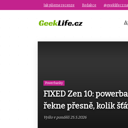
Jak píšeme recenze
Redakce
@geeklifecz na
A
Powerbanky
FIXED Zen 10: powerba
řekne přesně, kolik šť
Vyšlo v pondělí 25.5.2026