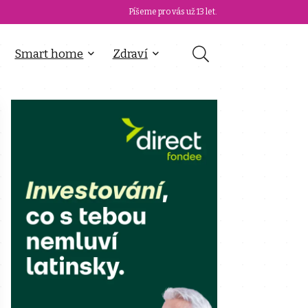
Píšeme pro vás už 13 let.
Smart home
Zdraví