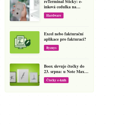
reTerminal Sticky: e-
inková cedulka na
ledničku, která přepíše
Hardware
váš hlas na vzkaz
Excel nebo fakturační
aplikace pro fakturaci?
Byznys
Boox slevuje čtečky do
23. srpna: u Note Maxu
jde cena dolů o 138 eur
Čtečky e-knih