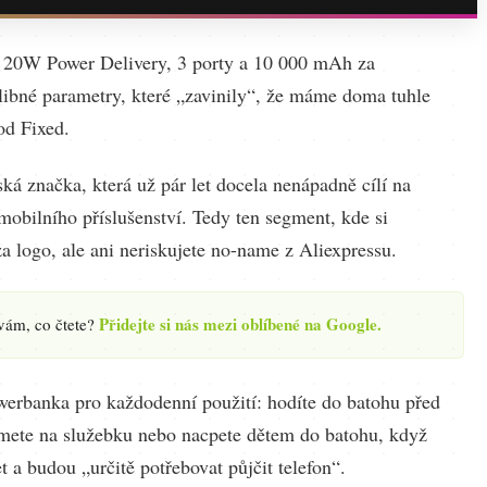
 20W Power Delivery, 3 porty a 10 000 mAh za
Slibné parametry, které „zavinily“, že máme doma tuhle
d Fixed.
ká značka, která už pár let docela nenápadně cílí na
 mobilního příslušenství. Tedy ten segment, kde si
za logo, ale ani neriskujete no-name z Aliexpressu.
Přidejte si nás mezi oblíbené na Google.
 vám, co čtete?
werbanka pro každodenní použití: hodíte do batohu před
mete na služebku nebo nacpete dětem do batohu, když
t a budou „určitě potřebovat půjčit telefon“.