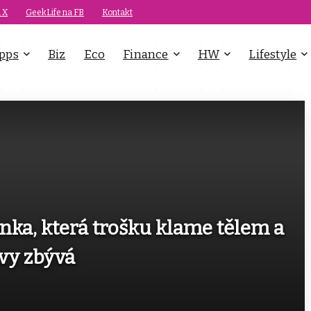
 X
GeekLife na FB
Kontakt
pps
Biz
Eco
Finance
HW
Lifestyle
nka, která trošku klame tělem a
ávy zbývá