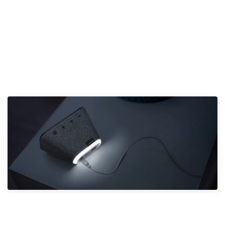
Ovládat lze fyzickými tlačítky, s nimiž měníte hlasitost,
tlumíte mikrofon či běžící alarm.