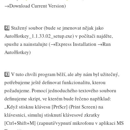
→Download Current Version)
2️⃣ Stažený soubor (bude se jmenovat nějak jako
AutoHotkey_1.1.33.02_setup.exe) v počítači najděte,
spusťte a nainstalujte (→Express Installation →Run
AutoHotkey)
3️⃣ V tuto chvíli program běží, ale aby nám byl užitečný,
potřebujeme ještě definovat funkcionalitu, kterou
požadujeme. Pomocí jednoduchého textového souboru
definujeme skript, ve kterém bude řečeno například:
„Když stisknu klávesu [PrtScr] (Print Screen) na
klávesnici, simuluj stisknutí klávesové zkratky
[Ctrl+Shift+M] (zapnutí/vypnutí mikrofonu v aplikaci MS