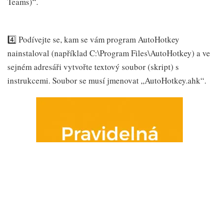
Teams)“.
4️⃣ Podívejte se, kam se vám program AutoHotkey
nainstaloval (například C:\Program Files\AutoHotkey) a ve
sejném adresáři vytvořte textový soubor (skript) s
instrukcemi. Soubor se musí jmenovat „AutoHotkey.ahk“.