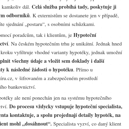
Celá služba probíhá tady, poskytuje ji
l kamkoliv dál.
tým odborníků
. K externistům se dostanete jen v případě,
líte sjednání „postaru“, s osobními schůzkami.
Hypoteční
mocí poradcům, tak i klientům, je
ctví
. Na českém hypotečním trhu je unikátní. Jednak hned
kroku vyfiltruje vhodné varianty hypotéky, jednak umožní
plnit všechny údaje a vložit sem doklady i další
y k následné žádosti o hypotéku
. Přímo u
ru.cz, v šifrovaném a zabezpečeném prostředí
ího bankovnictví.
otéky ale není ponechán jen na systému hypotečního
Do procesu vždycky vstupuje hypoteční specialista,
ctví.
enta kontaktuje, a spolu projednají detaily hypoték, na
lient mohl „dosáhnout“.
Specialista vyzví, co daný klient