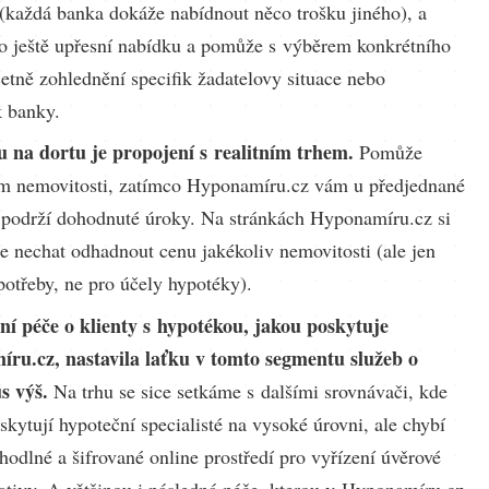
 (každá banka dokáže nabídnout něco trošku jiného), a
o ještě upřesní nabídku a pomůže s výběrem konkrétního
etně zohlednění specifik žadatelovy situace nebo
 banky.
u na dortu je propojení s realitním trhem.
Pomůže
ím nemovitosti, zatímco Hyponamíru.cz vám u předjednané
 podrží dohodnuté úroky. Na stránkách Hyponamíru.cz si
e nechat odhadnout cenu jakékoliv nemovitosti (ale jen
potřeby, ne pro účely hypotéky).
í péče o klienty s hypotékou, jakou poskytuje
ru.cz, nastavila laťku v tomto segmentu služeb o
s výš.
Na trhu se sice setkáme s dalšími srovnávači, kde
skytují hypoteční specialisté na vysoké úrovni, ale chybí
hodlné a šifrované online prostředí pro vyřízení úvěrové
ativy. A většinou i následná péče, kterou v Hyponamíru.cz