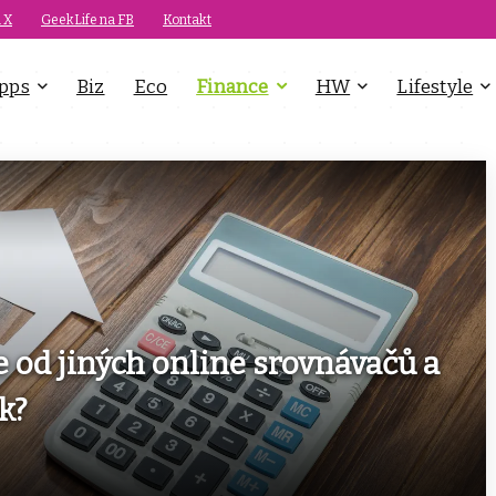
 X
GeekLife na FB
Kontakt
pps
Biz
Eco
Finance
HW
Lifestyle
e od jiných online srovnávačů a
k?