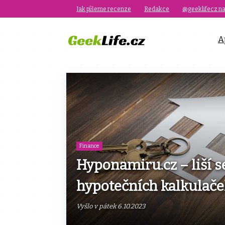
Jak píšeme recenze
Redakce
@geeklifecz na
A
Finance
Hyponamiru.cz – liší s
hypotečních kalkulače
Vyšlo v pátek 6.10.2023