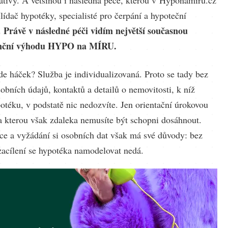
lídač hypotéky, specialisté pro čerpání a hypoteční
Právě v následné péči vidím největší současnou
.
nční výhodu HYPO na MÍRU.
de háček? Služba je individualizovaná. Proto se tady bez
obních údajů, kontaktů a detailů o nemovitosti, k níž
otéku, v podstatě nic nedozvíte. Jen orientační úrokovou
a kterou však zdaleka nemusíte být schopni dosáhnout.
ace a vyžádání si osobních dat však má své důvody: bez
zacílení se hypotéka namodelovat nedá.