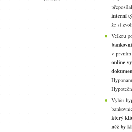
přeposíla
interní 
že si zvo
Velkou po
bankovni
v prvním 
online vy
dokument
Hyponamí
Hypotečn
Výběr hyp
bankovni
který kli
něž by k