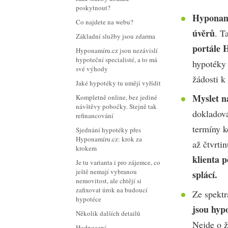
poskytnout?
Hyponamí
Co najdete na webu?
úvěrů
. T
Základní služby jsou zdarma
portále 
Hyponamíru.cz jsou nezávislí
hypoteční specialisté, a to má
hypotéky 
své výhody
žádosti k
Jaké hypotéky tu umějí vyřídit
Myslet na
Kompletně online, bez jediné
návštěvy pobočky. Stejně tak
dokladová
refinancování
termíny k
Sjednání hypotéky přes
Hyponamíru.cz: krok za
až čtvrti
krokem
klienta 
Je tu varianta i pro zájemce, co
ještě nemají vybranou
splácí.
nemovitost, ale chtějí si
zafixovat úrok na budoucí
Ze spektr
hypotéce
jsou hypo
Několik dalších detailů
Nejde o ž
Hodnocení