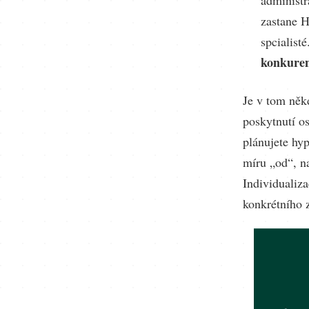
zastane H
spcialisté
konkure
Je v tom něk
poskytnutí os
plánujete hyp
míru „od“, n
Individualiz
konkrétního 