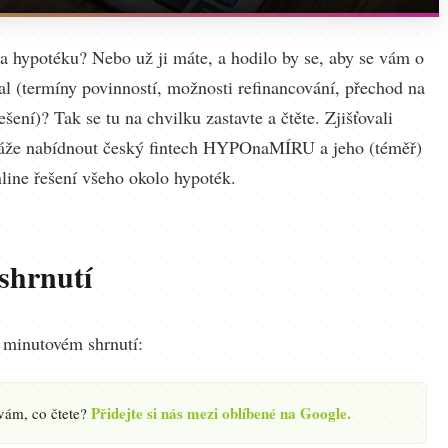
na hypotéku? Nebo už ji máte, a hodilo by se, aby se vám o
al (termíny povinností, možnosti refinancování, přechod na
řešení)? Tak se tu na chvilku zastavte a čtěte. Zjišťovali
áže nabídnout český fintech HYPOnaMÍRU a jeho (téměř)
line řešení všeho okolo hypoték.
shrnutí
v minutovém shrnutí:
Přidejte si nás mezi oblíbené na Google.
 vám, co čtete?