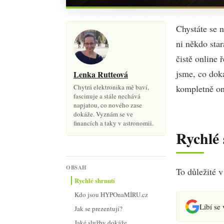
Chystáte se 
ni někdo star
čistě online 
jsme, co dok
Lenka Rutteová
Chytrá elektronika mě baví,
kompletně on
fascinuje a stále nechává
napjatou, co nového zase
dokáže. Vyznám se ve
financích a taky v astronomii.
Rychlé 
OBSAH
To důležité 
Rychlé shrnutí
Kdo jsou HYPOnaMÍRU.cz
Líbí se
Jak se prezentují?
Jaké služby dokáže