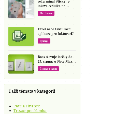
reTerminal Sticky: e-
inková cedulka na
ledničku, která přepíše
Hardware
váš hlas na vzkaz
Excel nebo fakturační
aplikace pro fakturaci?
Byznys
Boox slevuje čtečky do
23. srpna: u Note Maxu
jde cena dolů o 138 eur
Čtečky e-knih
Další témata v kategorii
Patria Finance
Trezor peněženka