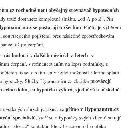
ru.cz rozhodně není obyčejný srovnávač hypotečních
Na
ady totiž dostanete komplexní službu, „od A po Z“.
Hyponamíru.cz se postarají o všechno
. Počínaje výběrem
i souvisejícího pojištění, přes následné zprostředkování
 bance, až po čerpání.
 vás budou i v dalších měsících a letech
: s
ním čerpání, s refinancováním na lepší podmínky, s
ončících fixací a s tím související možností zdarma splatit
provázejí
nu hypotéky. Služby Hyponamíru.cz zkrátka
po celou dobu, co hypotéku vybírá, sjednává a následně
přímo v Hyponamíru.cz
a uvedených služeb je jasné, že
teční specialisté
, kteří se o hypotéky svých klientů starají.
ádný „sběrač“ kontaktů, který by zájem o hypotéku