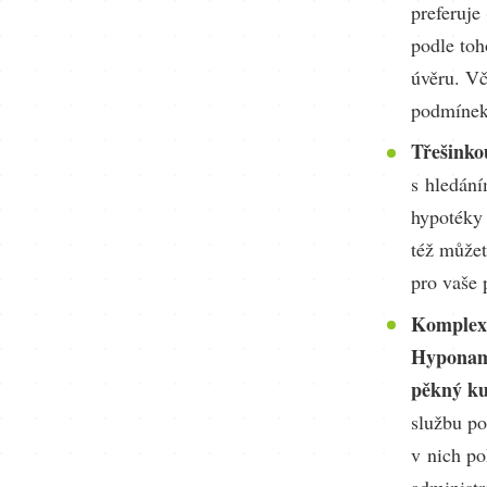
preferuje
podle toh
úvěru. Vč
podmínek
Třešinko
s hledán
hypotéky
též můžet
pro vaše 
Komplexn
Hyponamí
pěkný ku
službu po
v nich po
administr