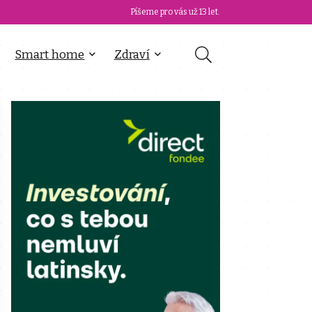
Píšeme pro vás už 13 let.
Smart home
Zdraví