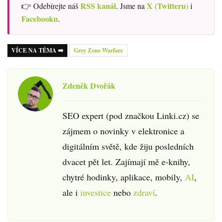
RSS kanál
X (Twitteru)
👉 Odebírejte náš
. Jsme na
i
Facebooku
.
VÍCE NA TÉMA ➡️
Grey Zone Warfare
Zdeněk Dvořák
SEO expert (pod značkou Linki.cz) se
zájmem o novinky v elektronice a
digitálním světě, kde žiju posledních
dvacet pět let. Zajímají mě e-knihy,
chytré hodinky, aplikace, mobily,
AI
,
ale i
investice
nebo
zdraví
.