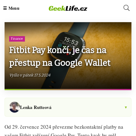
Finance
Fitbit Pay končí, je čas na
přestup na Google Wallet
Vyšlo v pátek 17.5.2024
Lenka Rutteová
▾
Od 29. července 2024 převezme bezkontaktní platby na
vašem Fitbit zařízení Google Pay. Tento krok by měl