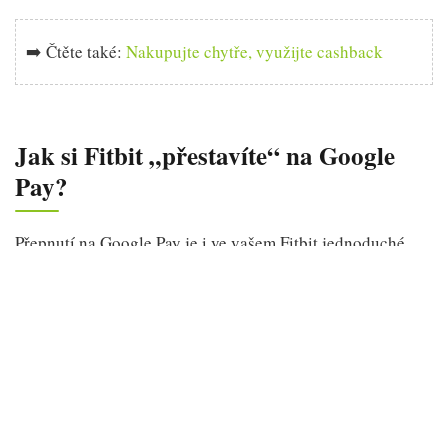
➡️ Čtěte také:
Nakupujte chytře, využijte cashback
Jak si Fitbit „přestavíte“ na Google
Pay?
Přepnutí na Google Pay je i ve vašem Fitbit jednoduché,
říká výrobce. Stačí dodržet následující postup:
Otevřete aplikaci Fitbit a přejděte do nastavení
zařízení. Pokud vidíte okénko „Google Pay“, již tuto
službu používáte. Pokud stále vidíte okénko
„Peněženka“, používáte Fitbit Pay.
Jestliže používáte Fitbit Pay, objeví se možnost