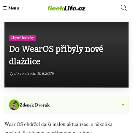
Chytré hodinky
Do WearOS přibyly nové
dlaždice
Vyšlo ve středu 10.6.2026
Zdeněk Dvořák
▾
Wear OS obdržel další malou aktualizaci s několika
novými dlaždicemi zaměřenými na zdraví.