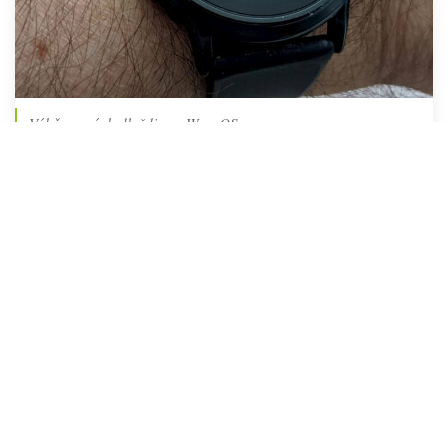
Výběr nových dlaždic ve WearOS
Dlaždice Dech umožňuje zahájit řízené dechové relace,
které již v systému Wear OS existovaly, a zobrazí tepovou
frekvenci před a po dechovém cvičení.
Nová dlaždice Počasí zobrazuje vysokou / nízkou teplotu,
předpověď s výraznými ikonami. Nezískáte však
dvouhodinovou předpověď pro daný den, takže nebudete
vědět, jestli se později rozjasní.