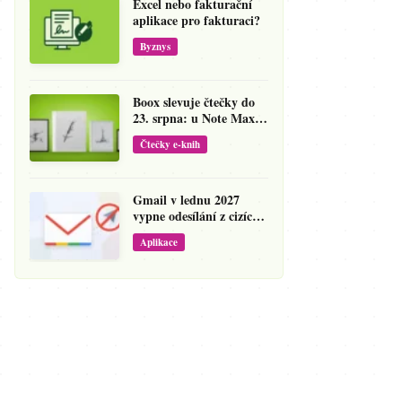
Excel nebo fakturační
aplikace pro fakturaci?
Byznys
Boox slevuje čtečky do
23. srpna: u Note Maxu
jde cena dolů o 138 eur
Čtečky e-knih
Gmail v lednu 2027
vypne odesílání z cizích
adres
Aplikace