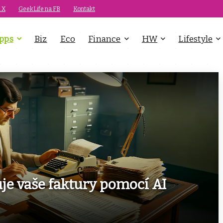
 X
GeekLife na FB
Kontakt
pps
Biz
Eco
Finance
HW
Lifestyle
uje vaše faktury pomocí AI