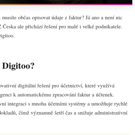
musíte občas opisovat údaje z faktur? Já ano a není nic
 Česka ale přichází řešení pro malé i velké podnikatele.
igitoo.
 Digitoo?
ovativní digitální řešení pro účetnictví, které využívá
igenci k automatickému zpracování faktur a účtenek.
ivní integraci s mnoha účetními systémy a umožňuje rychlé
dokladů, čímž významně šetří čas a snižuje administrativní