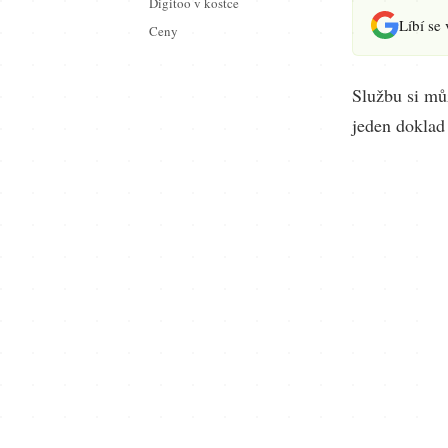
Digitoo v kostce
Líbí se
Ceny
Službu si mů
jeden doklad 