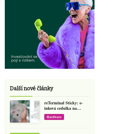
Další nové články
reTerminal Sticky: e-
inková cedulka na
ledničku, která přepíše
Hardware
váš hlas na vzkaz