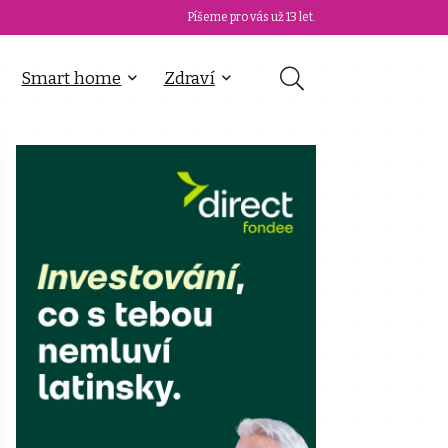
Píšeme pro vás už 13 let.
Smart home
Zdraví