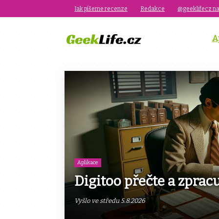
Jak píšeme recenze
Redakce
@geeklifecz na
A
Aplikace
Digitoo přečte a zprac
Vyšlo ve středu 5.8.2026