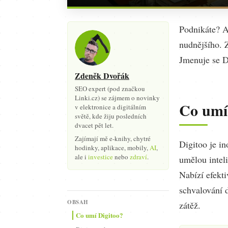
Podnikáte? A 
nudnějšího. Z
Jmenuje se D
Zdeněk Dvořák
SEO expert (pod značkou
Linki.cz) se zájmem o novinky
Co umí
v elektronice a digitálním
světě, kde žiju posledních
dvacet pět let.
Zajímají mě e-knihy, chytré
Digitoo je in
hodinky, aplikace, mobily,
AI
,
ale i
investice
nebo
zdraví
.
umělou intel
Nabízí efekt
schvalování 
OBSAH
zátěž.
Co umí Digitoo?