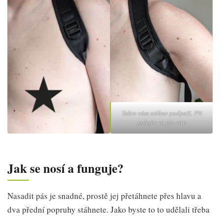
Takto vám stáhne podpaží. Při
pohybu to jde cítit
Jak se nosí a funguje?
Nasadit pás je snadné, prostě jej přetáhnete přes hlavu a
dva přední popruhy stáhnete. Jako byste to to udělali třeba