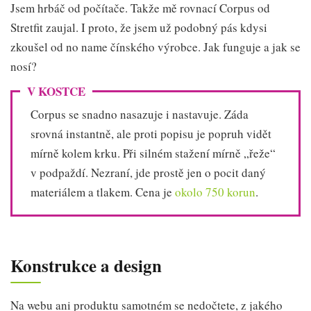
Jsem hrbáč od počítače. Takže mě rovnací Corpus od
Stretfit zaujal. I proto, že jsem už podobný pás kdysi
zkoušel od no name čínského výrobce. Jak funguje a jak se
nosí?
V KOSTCE
Corpus se snadno nasazuje i nastavuje. Záda
srovná instantně, ale proti popisu je popruh vidět
mírně kolem krku. Při silném stažení mírně „řeže“
v podpaždí. Nezraní, jde prostě jen o pocit daný
materiálem a tlakem. Cena je
okolo 750 korun
.
Konstrukce a design
Na webu ani produktu samotném se nedočtete, z jakého