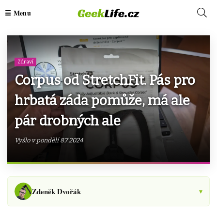
Zdraví
Corpus od StretchFit. Pás pro
hrbatá záda pomůže, má ale
pár drobných ale
Vyšlo v pondělí 8.7.2024
Zdeněk Dvořák
▾