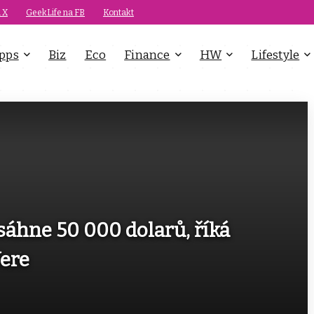
 X
GeekLife na FB
Kontakt
pps
Biz
Eco
Finance
HW
Lifestyle
sáhne 50 000 dolarů, říká
ere