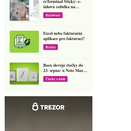
reTerminal Sticky: e-
inková cedulka na
ledničku, která přepíše
Hardware
váš hlas na vzkaz
Excel nebo fakturační
aplikace pro fakturaci?
Byznys
Boox slevuje čtečky do
23. srpna: u Note Maxu
jde cena dolů o 138 eur
Čtečky e-knih