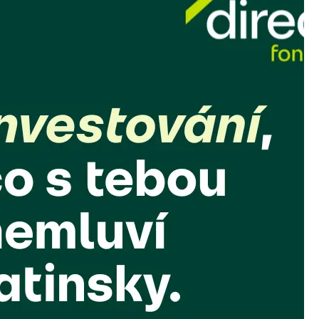
[reblex id=’14422′]