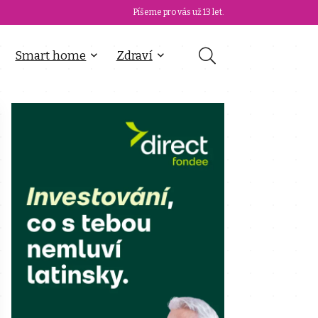
Píšeme pro vás už 13 let.
Smart home
Zdraví