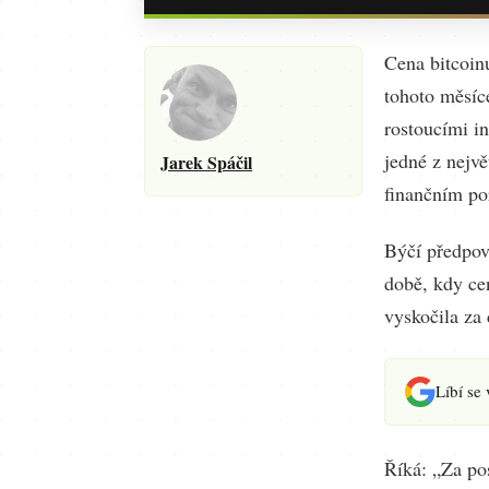
Cena bitcoin
tohoto měsíc
rostoucími in
jedné z nejvě
Jarek Spáčil
finančním por
Býčí předpov
době, kdy cen
vyskočila za
Líbí se
Říká: „Za pos