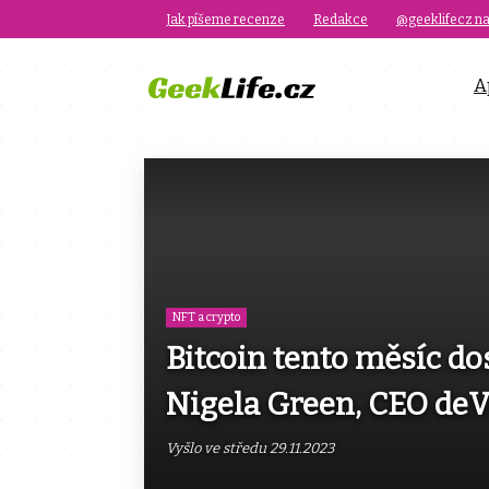
Jak píšeme recenze
Redakce
@geeklifecz na
A
NFT a crypto
Bitcoin tento měsíc do
Nigela Green, CEO deV
Vyšlo ve středu 29.11.2023