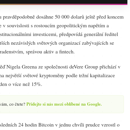
u pravděpodobně dosáhne 50 000 dolarů ještě před koncem
e v souvislosti s rostoucím geopolitickým napětím a
stitucionálními investicemi, předpovídá generální ředitel
tších nezávislých světových organizací zabývajících se
adenstvím, správou aktiv a fintech.
ěď Nigela Greena ze společnosti deVere Group přichází v
a největší světové kryptoměny podle tržní kapitalizace
 den o více než 15%.
Přidejte si nás mezi oblíbené na Google.
 vám, co čtete?
ledních 24 hodin Bitcoin v jednu chvíli prudce vzrostl o