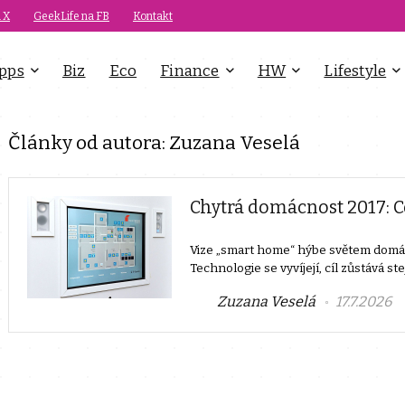
 X
GeekLife na FB
Kontakt
pps
Biz
Eco
Finance
HW
Lifestyle
Články od autora:
Zuzana Veselá
Chytrá domácnost 2017: Co
Vize „smart home“ hýbe světem domác
Technologie se vyvíjejí, cíl zůstává s
Zuzana Veselá
17.7.2026