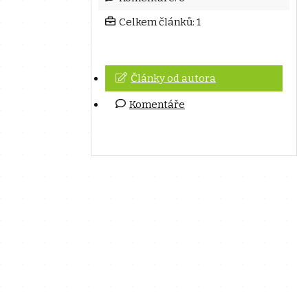
Celkem článků: 1
Články od autora
Komentáře