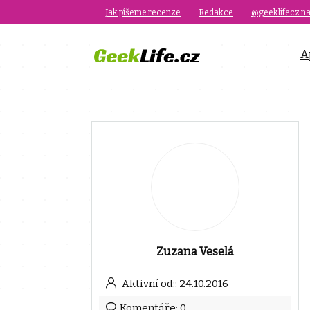
Jak píšeme recenze
Redakce
@geeklifecz na
A
Zuzana Veselá
Aktivní od:: 24.10.2016
Komentáře: 0