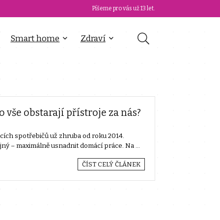
Píšeme pro vás už 13 let.
Smart home
Zdraví
 vše obstarají přístroje za nás?
ích spotřebičů už zhruba od roku 2014.
tejný – maximálně usnadnit domácí práce. Na ...
ČÍST CELÝ ČLÁNEK