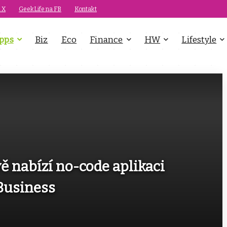
 X
GeekLife na FB
Kontakt
pps
Biz
Eco
Finance
HW
Lifestyle
 nabízí no-code aplikaci
Business