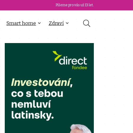
Píšeme pro vás už 13 let.
Smart home
Zdraví