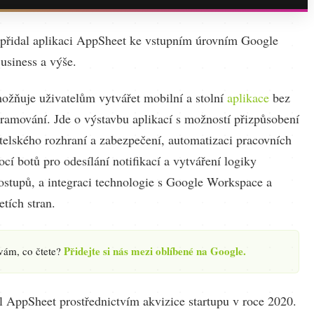
přidal aplikaci AppSheet ke vstupním úrovním Google
siness a výše.
žňuje uživatelům vytvářet mobilní a stolní
aplikace
bez
gramování. Jde o výstavbu aplikací s možností přizpůsobení
atelského rozhraní a zabezpečení, automatizaci pracovních
í botů pro odesílání notifikací a vytváření logiky
ostupů, a integraci technologie s Google Workspace a
etích stran.
Přidejte si nás mezi oblíbené na Google.
 vám, co čtete?
l AppSheet prostřednictvím akvizice startupu v roce 2020.