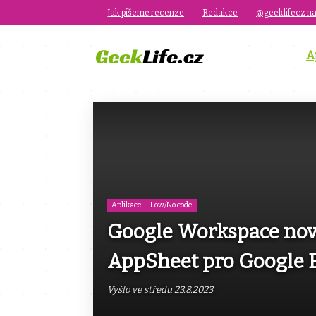
Jak píšeme recenze
Redakce
@geeklifecz na
A
Aplikace
Low/No code
Google Workspace nově
AppSheet pro Google 
Vyšlo ve středu 23.8.2023