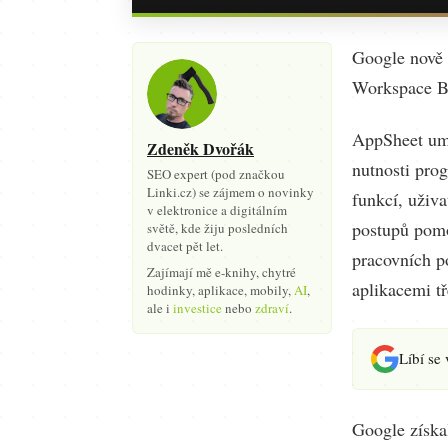
Google nově 
Workspace Bu
AppSheet umo
Zdeněk Dvořák
nutnosti pro
SEO expert (pod značkou
Linki.cz) se zájmem o novinky
funkcí, uživ
v elektronice a digitálním
postupů pomoc
světě, kde žiju posledních
dvacet pět let.
pracovních p
Zajímají mě e-knihy, chytré
aplikacemi tř
hodinky, aplikace, mobily,
AI
,
ale i
investice
nebo
zdraví
.
Líbí se
Google získa