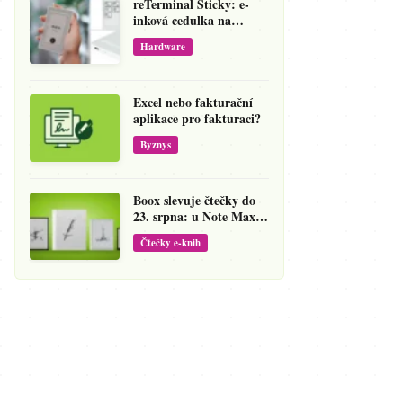
reTerminal Sticky: e-
inková cedulka na
ledničku, která přepíše
Hardware
váš hlas na vzkaz
Excel nebo fakturační
aplikace pro fakturaci?
Byznys
Boox slevuje čtečky do
23. srpna: u Note Maxu
jde cena dolů o 138 eur
Čtečky e-knih