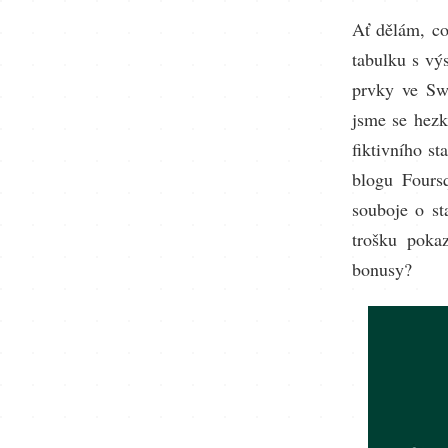
Ať dělám, co
tabulku s vý
prvky ve Sw
jsme se hezk
fiktivního st
blogu Fours
souboje o st
trošku pokaz
bonusy?