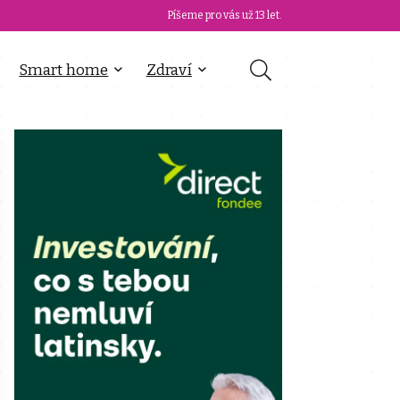
Píšeme pro vás už 13 let.
Smart home
Zdraví