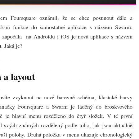
em Foursquare oznámil, že se chce posunout dále a
eck-in funkce do samostatné aplikace s názvem Swarm.
 započala na Androidu i iOS je nová aplikace s názvem
 Jaká je?
 a layout
usíte zvyknout na nové barevné schéma, klasické barvy
 značky Foursquare a Swarm je laděný do broskvového
vě je hlavní menu rozděleno do čtyř složek. V té první
ed svých známých rozdělený podle toho, jak jsou aktuálně
vaší polohy. Druhá položka v menu ukazuje chronologický