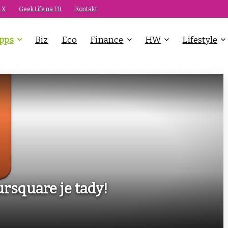
 X
GeekLife na FB
Kontakt
pps
Biz
Eco
Finance
HW
Lifestyle
rsquare je tady!