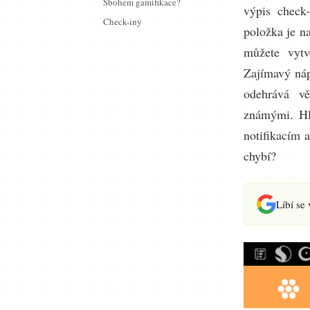
Sbohem gamifikace?
výpis check-
Check-iny
položka je na
můžete vytv
Zajímavý náp
odehrává vě
známými. Hl
notifikacím 
chybí?
Líbí se