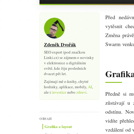
Před nedávn
vytěsnit ch
Změna právě
Swarm venku.
Zdeněk Dvořák
SEO expert (pod značkou
Linki.cz) se zájmem o novinky
v elektronice a digitálním
světě, kde žiju posledních
Grafika
dvacet pět let.
Zajímají mě e-knihy, chytré
hodinky, aplikace, mobily,
AI
,
ale i
investice
nebo
zdraví
.
Předně si m
zůstávají u
odstínu. No
OBSAH
vidíte přehl
Grafika a layout
vzdálení od 