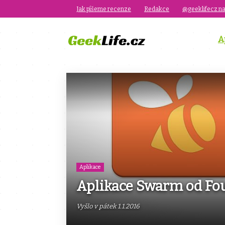
Jak píšeme recenze
Redakce
@geeklifecz na
A
Aplikace
Aplikace Swarm od Fou
Vyšlo v pátek 1.1.2016