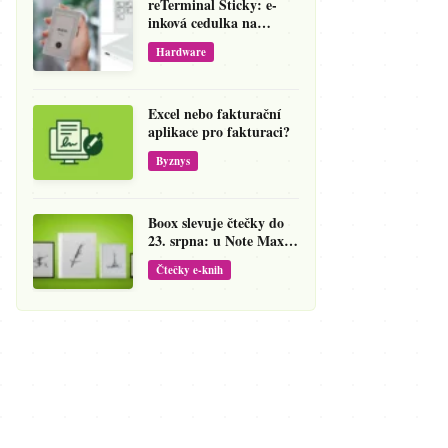
reTerminal Sticky: e-
inková cedulka na
ledničku, která přepíše
Hardware
váš hlas na vzkaz
Excel nebo fakturační
aplikace pro fakturaci?
Byznys
Boox slevuje čtečky do
23. srpna: u Note Maxu
jde cena dolů o 138 eur
Čtečky e-knih