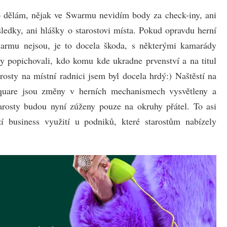
 dělám, nějak ve Swarmu nevidím body za check-iny, ani
sledky, ani hlášky o starostovi místa. Pokud opravdu herní
armu nejsou, je to docela škoda, s některými kamarády
y popichovali, kdo komu kde ukradne prvenství a na titul
arosty na místní radnici jsem byl docela hrdý:) Naštěstí na
quare jsou změny v herních mechanismech vysvětleny a
arosty budou nyní zúženy pouze na okruhy přátel. To asi
í business využití u podniků, které starostům nabízely