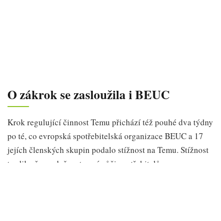
O zákrok se zasloužila i BEUC
Krok regulující činnost Temu přichází též pouhé dva týdny
po té, co evropská spotřebitelská organizace BEUC a 17
jejích členských skupin podalo stížnost na Temu. Stížnost
tvrdila, že společnost není vůči spotřebitelům
transparentní. Transparentnost chybí především v oblasti
svého algoritmu nebo původu produktů. Navíc používá
manipulativní herní praktiky k tomu, aby spotřebitele
donutila utrácet u ní více.