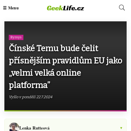
Byznys
Čínské Temu bude čelit
přísnějším pravidlům EU jako
„velmi velká online
platforma”
Vyšlo v pondělí 22.7.2024
Lenka Rutteová
▾