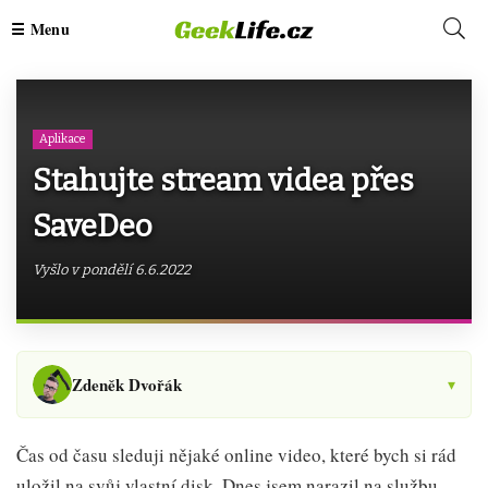
Aplikace
Stahujte stream videa přes
SaveDeo
Vyšlo v pondělí 6.6.2022
Zdeněk Dvořák
▾
Čas od času sleduji nějaké online video, které bych si rád
uložil na svůj vlastní disk. Dnes jsem narazil na službu,