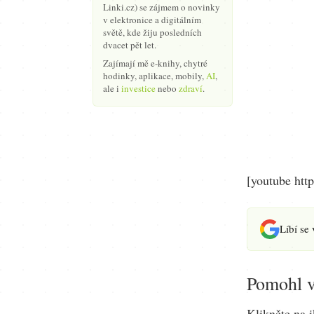
Linki.cz) se zájmem o novinky
v elektronice a digitálním
světě, kde žiju posledních
dvacet pět let.
Zajímají mě e-knihy, chytré
hodinky, aplikace, mobily,
AI
,
ale i
investice
nebo
zdraví
.
[youtube ht
Líbí se
Pomohl v
Klikněte na i