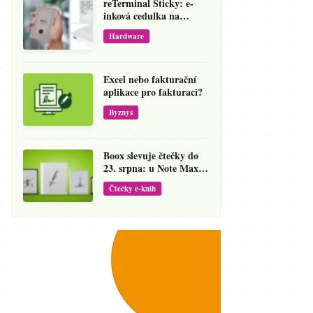
reTerminal Sticky: e-
inková cedulka na
ledničku, která přepíše
Hardware
váš hlas na vzkaz
Excel nebo fakturační
aplikace pro fakturaci?
Byznys
Boox slevuje čtečky do
23. srpna: u Note Maxu
jde cena dolů o 138 eur
Čtečky e-knih