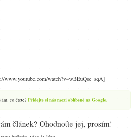
tp://www.youtube.com/watch?v=wBEuQsc_sqA]
Přidejte si nás mezi oblíbené na Google.
 vám, co čtete?
ám článek? Ohodnoťte jej, prosím!
konu hvězdy, více je lépe