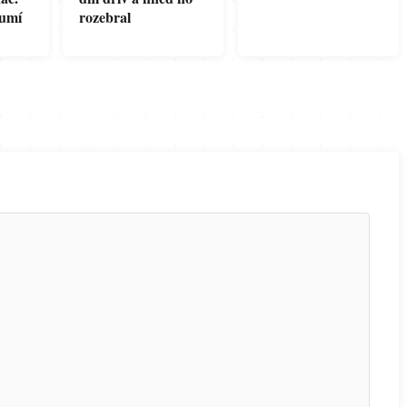
eumí
rozebral