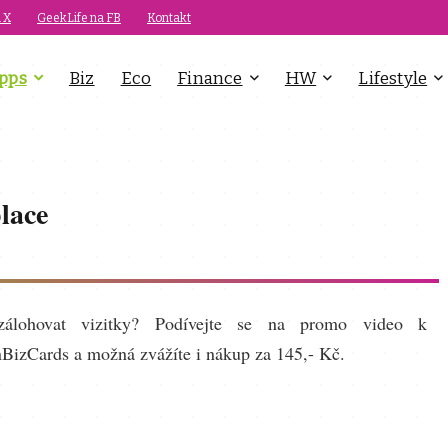
 X
GeekLife na FB
Kontakt
pps
Biz
Eco
Finance
HW
Lifestyle
lace
zálohovat vizitky? Podívejte se na promo video k
nBizCards a možná zvážíte i nákup za 145,- Kč.