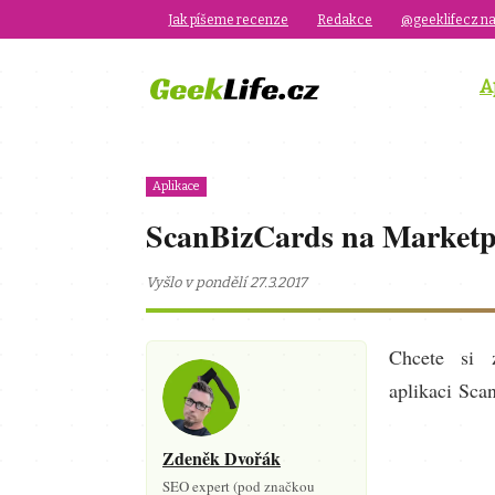
Jak píšeme recenze
Redakce
@geeklifecz na
A
Aplikace
ScanBizCards na Marketp
Vyšlo v pondělí 27.3.2017
Chcete si 
aplikaci Sca
Zdeněk Dvořák
SEO expert (pod značkou