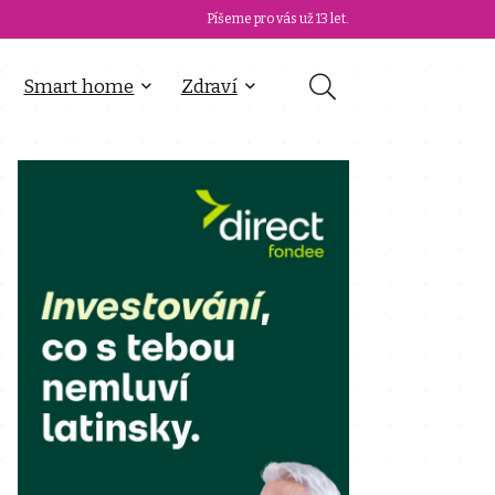
Píšeme pro vás už 13 let.
Smart home
Zdraví