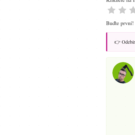
Buďte první!
👉 Odebír