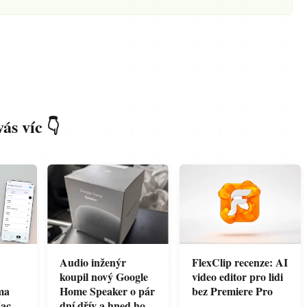
s víc 👇
Audio inženýr
FlexClip recenze: AI
koupil nový Google
video editor pro lidi
ma
Home Speaker o pár
bez Premiere Pro
ac.
dní dřív a hned ho