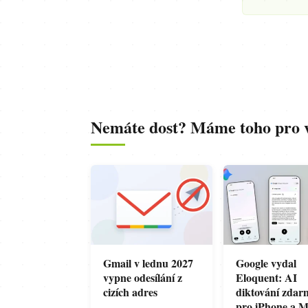
Nemáte dost? Máme toho pro vá
Gmail v lednu 2027
Google vydal
vypne odesílání z
Eloquent: AI
cizích adres
diktování zdar
pro iPhone a M