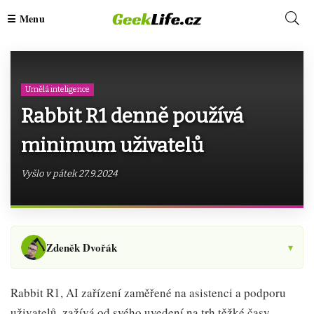
Umělá inteligence
Rabbit R1 denně používá
minimum uživatelů
Vyšlo v pátek 27.9.2024
Zdeněk Dvořák
▾
Rabbit R1, AI zařízení zaměřené na asistenci a podporu
uživatelů, zažívá od svého uvedení na trh těžké časy.