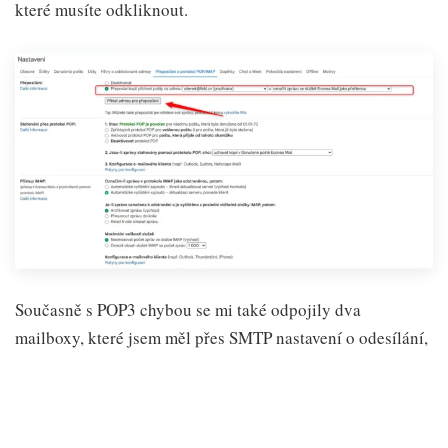
které musíte odkliknout.
Současně s POP3 chybou se mi také odpojily dva
mailboxy, které jsem měl přes SMTP nastavení o odesílání,
aby odpovídal ze stejné adresy, na kterou mi e-mail přišel.
Tady bylo řešení trošku složitější.
Gmail totiž u dvou schránek přestal akceptovat heslo k