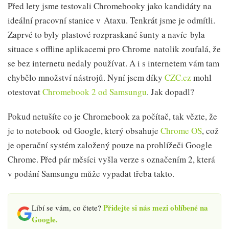
Před lety jsme testovali Chromebooky jako kandidáty na
ideální pracovní stanice v Ataxu. Tenkrát jsme je odmítli.
Zaprvé to byly plastové rozpraskané šunty a navíc byla
situace s offline aplikacemi pro Chrome natolik zoufalá, že
se bez internetu nedaly používat. A i s internetem vám tam
chybělo množství nástrojů. Nyní jsem díky
CZC.cz
mohl
otestovat
Chromebook 2 od Samsungu
. Jak dopadl?
Pokud netušíte co je Chromebook za počítač, tak vězte, že
je to notebook od Google, který obsahuje
Chrome OS
, což
je operační systém založený pouze na prohlížeči Google
Chrome. Před pár měsíci vyšla verze s označením 2, která
v podání Samsungu může vypadat třeba takto.
Přidejte si nás mezi oblíbené na
Líbí se vám, co čtete?
Google.