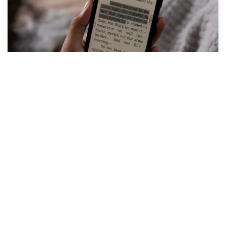
Hardware a software
O výkon se stará osmijádrový procesor Qualcomm
doplněný 6 GB RAM a 128 GB úložištěm. Konektivitu
zajišťuje dvoupásmová Wi-Fi a Bluetooth 5.0. Uvnitř 170
gramů těžkého zařízení běží operační systém Android 11 s
Google Play, takže si do čtečky můžete stáhnout aplikace