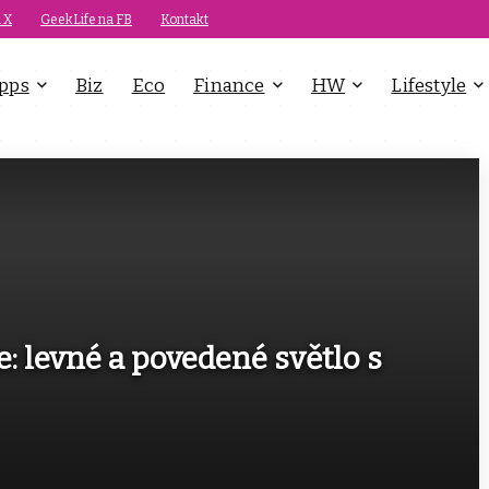
 X
GeekLife na FB
Kontakt
pps
Biz
Eco
Finance
HW
Lifestyle
: levné a povedené světlo s