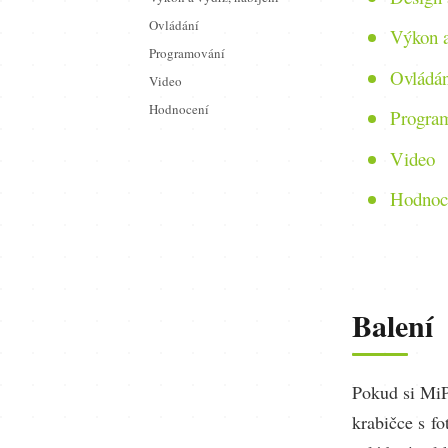
Ovládání
Výkon a
Programování
Ovládán
Video
Hodnocení
Progra
Video
Hodnoc
Balení
Pokud si MiP
krabičce s f