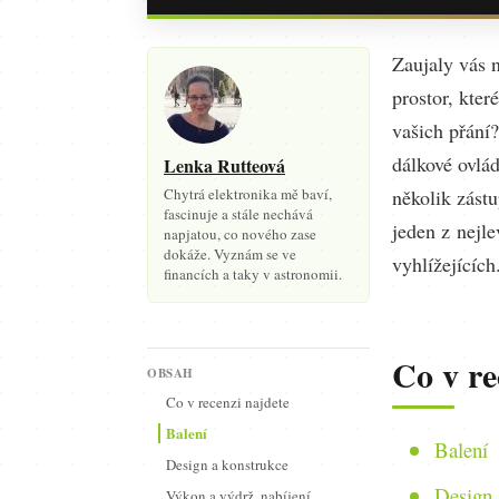
Zaujaly vás n
prostor, kter
vašich přání
dálkové ovlá
Lenka Rutteová
Chytrá elektronika mě baví,
několik zást
fascinuje a stále nechává
jeden z nejl
napjatou, co nového zase
dokáže. Vyznám se ve
vyhlížejícíc
financích a taky v astronomii.
Co v re
OBSAH
Co v recenzi najdete
Balení
Balení
Design a konstrukce
Design 
Výkon a výdrž, nabíjení