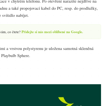
kace v chytrém telefonu. Po otevření narazíte nejdříve na
adnu a také propojovací kabel do PC, resp. do prodlužky,
 svítidlo nabíjet.
Přidejte si nás mezi oblíbené na Google.
 vám, co čtete?
imi a vrstvou polystyrenu je uložena samotná skleněná
Playbulb Sphere.