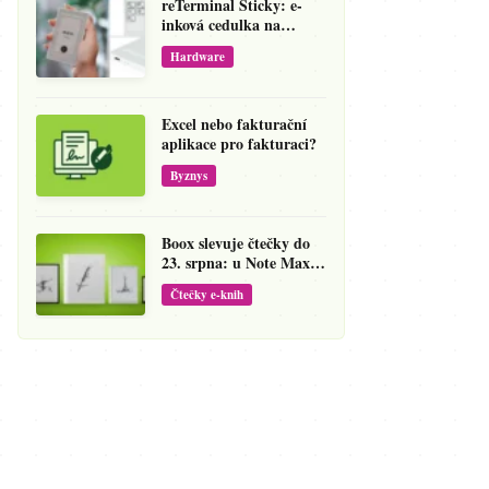
reTerminal Sticky: e-
inková cedulka na
ledničku, která přepíše
Hardware
váš hlas na vzkaz
Excel nebo fakturační
aplikace pro fakturaci?
Byznys
Boox slevuje čtečky do
23. srpna: u Note Maxu
jde cena dolů o 138 eur
Čtečky e-knih