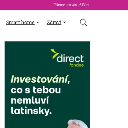
Píšeme pro vás už 13 let.
Smart home
Zdraví