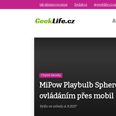
Jak píšeme recenze
Redakce
@geeklifecz na
A
Chytré žárovky
MiPow Playbulb Sphere
ovládáním přes mobil
Vyšlo ve středu 6.9.2017