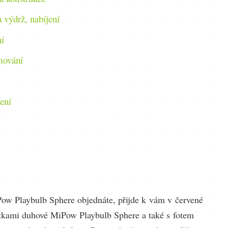
 výdrž, nabíjení
í
mování
ení
ow Playbulb Sphere objednáte, přijde k vám v červené
otkami duhové MiPow Playbulb Sphere a také s fotem