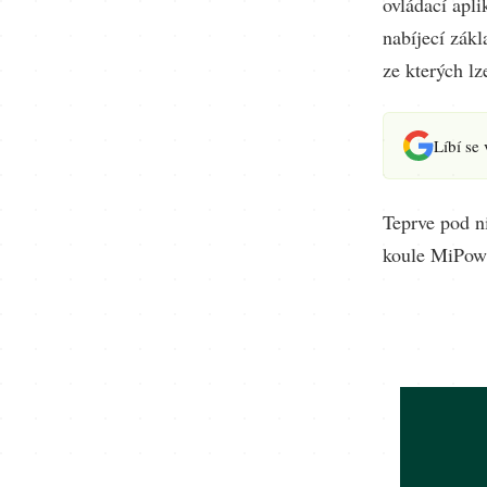
ovládací apli
nabíjecí zákl
ze kterých lze
Líbí se
Teprve pod n
koule MiPow 