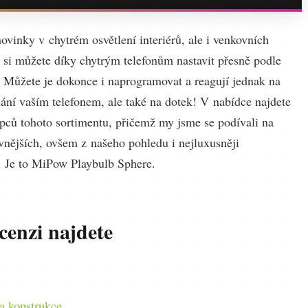
ovinky v chytrém osvětlení interiérů, ale i venkovních
é si můžete díky chytrým telefonům nastavit přesně podle
? Můžete je dokonce i naprogramovat a reagují jednak na
dání vaším telefonem, ale také na dotek! V nabídce najdete
upců tohoto sortimentu, přičemž my jsme se podívali na
evnějších, ovšem z našeho pohledu i nejluxusněji
h. Je to MiPow Playbulb Sphere.
cenzi najdete
a konstrukce