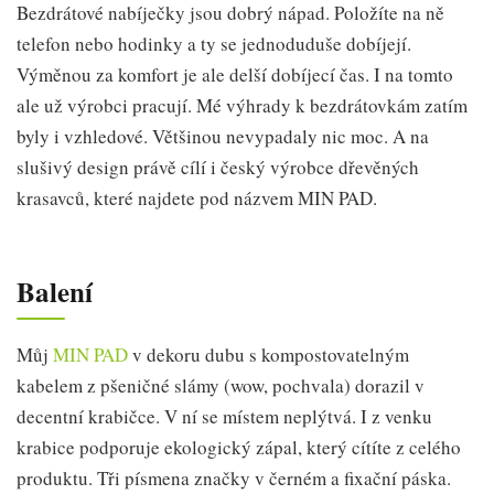
Bezdrátové nabíječky jsou dobrý nápad. Položíte na ně
telefon nebo hodinky a ty se jednoduduše dobíjejí.
Výměnou za komfort je ale delší dobíjecí čas. I na tomto
ale už výrobci pracují. Mé výhrady k bezdrátovkám zatím
byly i vzhledové. Většinou nevypadaly nic moc. A na
slušivý design právě cílí i český výrobce dřevěných
krasavců, které najdete pod názvem MIN PAD.
Balení
Můj
MIN PAD
v dekoru dubu s kompostovatelným
kabelem z pšeničné slámy (wow, pochvala) dorazil v
decentní krabičce. V ní se místem neplýtvá. I z venku
krabice podporuje ekologický zápal, který cítíte z celého
produktu. Tři písmena značky v černém a fixační páska.