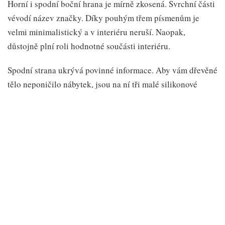
Horní i spodní boční hrana je mírně zkosená. Svrchní části
vévodí název značky. Díky pouhým třem písmenům je
velmi minimalistický a v interiéru neruší. Naopak,
důstojně plní roli hodnotné součásti interiéru.
Spodní strana ukrývá povinné informace. Aby vám dřevěné
tělo neponičilo nábytek, jsou na ní tři malé silikonové
polštářky. Nabíječka díky nic ani neklouže po povrchu.
Hezké, praktické.