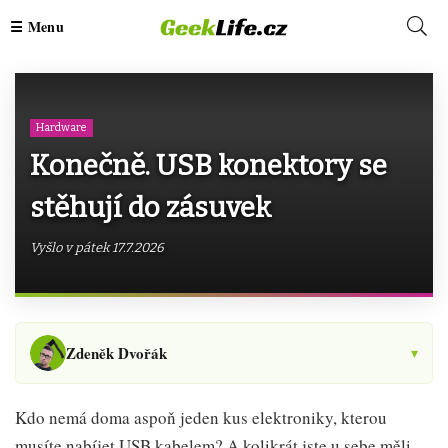
Hardware
Konečně. USB konektory se
stěhují do zásuvek
Vyšlo v pátek 17.7.2026
Zdeněk Dvořák
▾
Kdo nemá doma aspoň jeden kus elektroniky, kterou
musíte nabíjet USB kabelem? A kolikrát jste u sebe měli