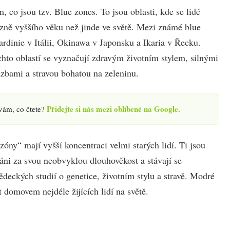
, co jsou tzv. Blue zones. To jsou oblasti, kde se lidé
azně vyššího věku než jinde ve světě. Mezi známé blue
ardinie v Itálii, Okinawa v Japonsku a Ikaria v Řecku.
chto oblastí se vyznačují zdravým životním stylem, silnými
azbami a stravou bohatou na zeleninu.
Přidejte si nás mezi oblíbené na Google.
 vám, co čtete?
óny“ mají vyšší koncentraci velmi starých lidí. Ti jsou
áni za svou neobvyklou dlouhověkost a stávají se
deckých studií o genetice, životním stylu a stravě. Modré
 domovem nejdéle žijících lidí na světě.