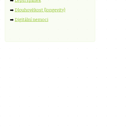
➡️
Lepší spánek
➡️
Dlouhověkost (longevity)
➡️
Digitální nemoci