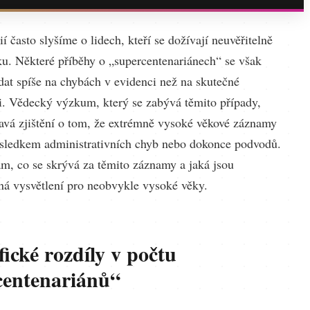
í často slyšíme o lidech, kteří se dožívají neuvěřitelně
u. Některé příběhy o „supercentenariánech“ se však
at spíše na chybách v evidenci než na skutečné
i. Vědecký výzkum, který se zabývá těmito případy,
mavá zjištění o tom, že extrémně vysoké věkové záznamy
ůsledkem administrativních chyb nebo dokonce podvodů.
ám, co se skrývá za těmito záznamy a jaká jsou
á vysvětlení pro neobvykle vysoké věky.
ické rozdíly v počtu
centenariánů“