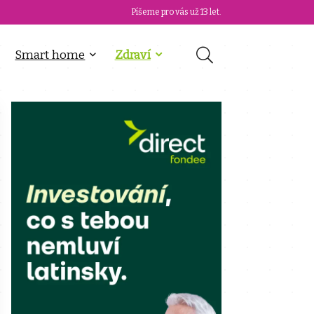
Píšeme pro vás už 13 let.
Smart home
Zdraví