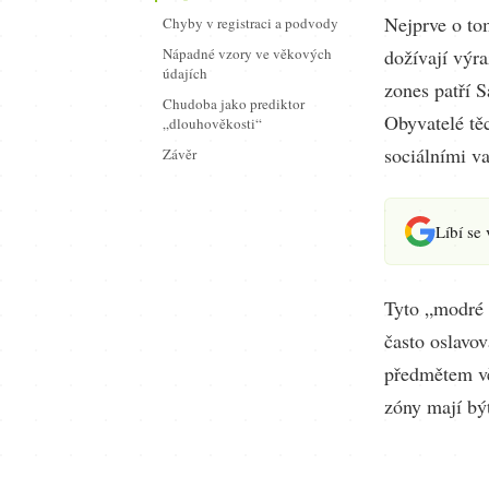
Nejprve o tom
Chyby v registraci a podvody
Nápadné vzory ve věkových
dožívají výr
údajích
zones patří S
Chudoba jako prediktor
Obyvatelé tě
„dlouhověkosti“
sociálními v
Závěr
Líbí se
Tyto „modré z
často oslavov
předmětem vě
zóny mají být