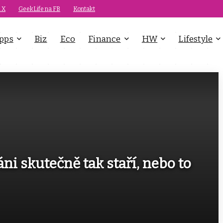
 X
GeekLife na FB
Kontakt
pps
Biz
Eco
Finance
HW
Lifestyle
ni skutečně tak staří, nebo to