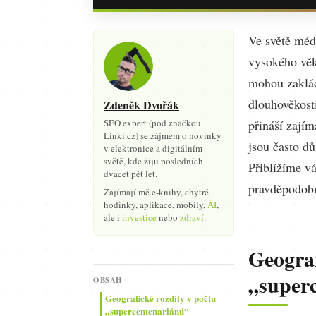
Ve světě médi
vysokého věk
mohou zaklád
dlouhověkost
Zdeněk Dvořák
SEO expert (pod značkou
přináší zají
Linki.cz) se zájmem o novinky
jsou často d
v elektronice a digitálním
světě, kde žiju posledních
Přiblížíme v
dvacet pět let.
pravděpodobn
Zajímají mě e-knihy, chytré
hodinky, aplikace, mobily,
AI
,
ale i
investice
nebo
zdraví
.
Geograf
„super
OBSAH
Geografické rozdíly v počtu
„supercentenariánů“