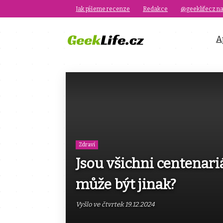
Jak píšeme recenze
Redakce
@geeklifecz na
A
Zdraví
Jsou všichni centenariá
může být jinak?
Vyšlo ve čtvrtek 19.12.2024