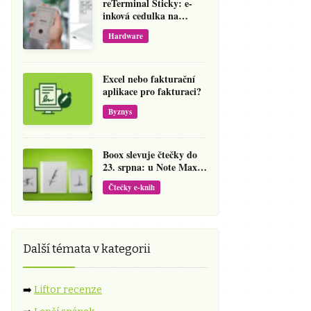
reTerminal Sticky: e-
inková cedulka na
ledničku, která přepíše
Hardware
váš hlas na vzkaz
Excel nebo fakturační
aplikace pro fakturaci?
Byznys
Boox slevuje čtečky do
23. srpna: u Note Maxu
jde cena dolů o 138 eur
Čtečky e-knih
Další témata v kategorii
➡️
Liftor recenze