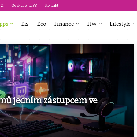
 X
GeekLife na FB
Kontakt
pps
Biz
Eco
Finance
HW
Lifestyle
ramů jedním zástupcem ve