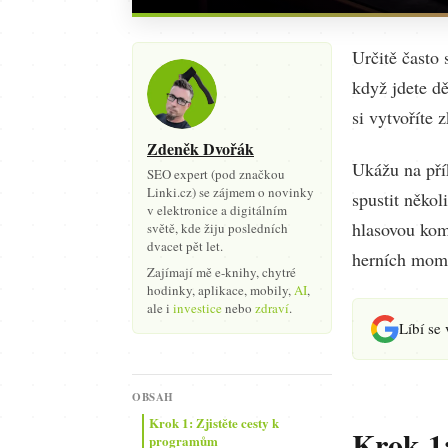
Určitě často 
když jdete dě
si vytvoříte z
Zdeněk Dvořák
Ukážu na přík
SEO expert (pod značkou
Linki.cz) se zájmem o novinky
spustit něko
v elektronice a digitálním
hlasovou kom
světě, kde žiju posledních
dvacet pět let.
herních mom
Zajímají mě e-knihy, chytré
hodinky, aplikace, mobily,
AI
,
ale i
investice
nebo
zdraví
.
Líbí se
OBSAH
Krok 1: Zjistěte cesty k
Krok 1:
programům