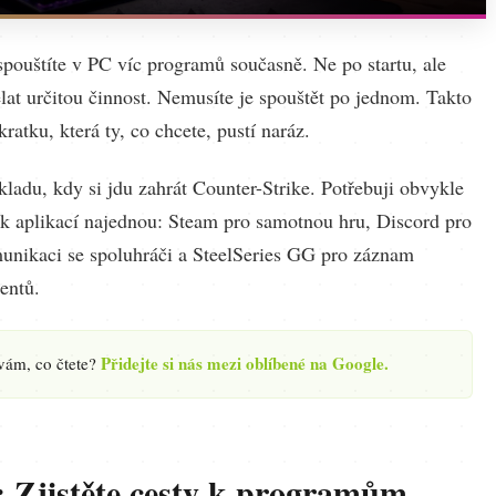
spouštíte v PC víc programů současně. Ne po startu, ale
lat určitou činnost. Nemusíte je spouštět po jednom. Takto
kratku, která ty, co chcete, pustí naráz.
ladu, kdy si jdu zahrát Counter-Strike. Potřebuji obvykle
lik aplikací najednou: Steam pro samotnou hru, Discord pro
unikaci se spoluhráči a SteelSeries GG pro záznam
entů.
Přidejte si nás mezi oblíbené na Google.
 vám, co čtete?
 Zjistěte cesty k programům