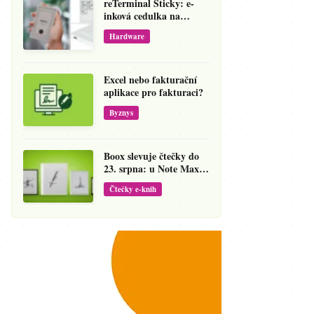
reTerminal Sticky: e-
inková cedulka na
ledničku, která přepíše
Hardware
váš hlas na vzkaz
Excel nebo fakturační
aplikace pro fakturaci?
Byznys
Boox slevuje čtečky do
23. srpna: u Note Maxu
jde cena dolů o 138 eur
Čtečky e-knih