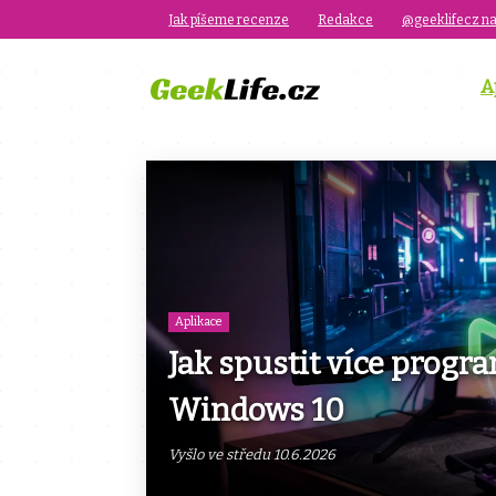
Jak píšeme recenze
Redakce
@geeklifecz na
A
Aplikace
Jak spustit více prog
Windows 10
Vyšlo ve středu 10.6.2026