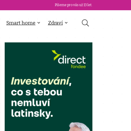
Píšeme pro vás už 13 let.
Smart home
Zdraví