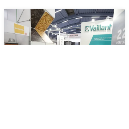
Na výstavě uvidíte nejnovější rekuperační systémy,
designové radiátory, sálavé panely pro domácnosti i firmy.
Budou zde také systémy pro vysoušení zdiva, speciální
filtry na vodu a inteligentní elektronické zámky.