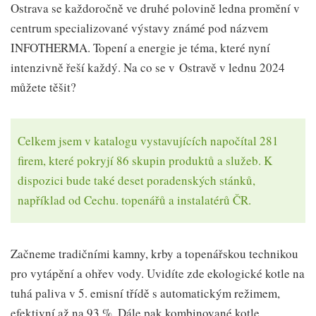
Ostrava se každoročně ve druhé polovině ledna promění v
centrum specializované výstavy známé pod názvem
INFOTHERMA. Topení a energie je téma, které nyní
intenzivně řeší každý. Na co se v Ostravě v lednu 2024
můžete těšit?
Celkem jsem v katalogu vystavujících napočítal 281
firem, které pokryjí 86 skupin produktů a služeb. K
dispozici bude také deset poradenských stánků,
například od Cechu. topenářů a instalatérů ČR.
Začneme tradičními kamny, krby a topenářskou technikou
pro vytápění a ohřev vody. Uvidíte zde ekologické kotle na
tuhá paliva v 5. emisní třídě s automatickým režimem,
efektivní až na 93 %. Dále pak kombinované kotle,