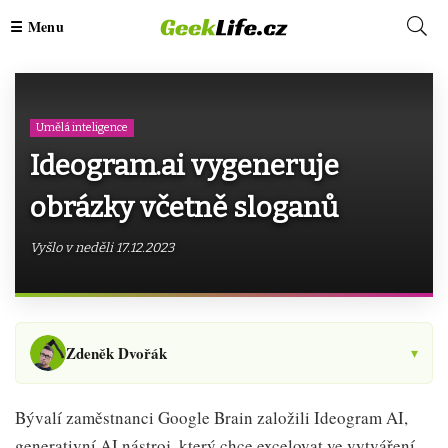
Umělá inteligence
Ideogram.ai vygeneruje
obrázky včetně sloganů
Vyšlo v neděli 17.12.2023
Zdeněk Dvořák
▾
Bývalí zaměstnanci Google Brain založili Ideogram AI,
generativní AI nástroj, který chce excelovat ve vytváření