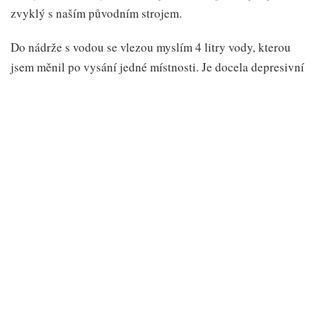
zvyklý s naším původním strojem.
Do nádrže s vodou se vlezou myslím 4 litry vody, kterou
jsem měnil po vysání jedné místnosti. Je docela depresivní
vidět všechny nečistoty a barvu vody, když ji vynášíte.
Vysávání přes vodní filtr má ale ještě jednu docela zásadní
výhodu. Pokud vysajete něco, co jste nechtěli – prstýnek,
nějakou malou hračku – jednoduše ji z nádrže vytáhnete.
U sáčkového vysavače vás čeká kuchání pytlíku plného
prachu.
Konstrukce
Hyla se skládá z několika dílů. Hlavní částí je korpus s
motorem, k němuž se zespodu připíná nádrž na vodu s