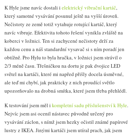
K Hyle jsme navíc dostali i
elektrický vibrační kartáč
,
který samotné vysávání posunul ještě na vyšší úroveň.
Nečistoty ze země totiž vytahuje rotující kartáč, který
navíc vibruje. Efektivita tohoto řešení vynikla zvláště na
koberci v ložnici. Ten si zachycené nečistoty drží za
každou cenu a náš standardní vysavač si s ním poradí jen
obtížně. Pro Hylu to byla hračka, v ložnici jsem strávil o
2/3 méně času. Třešničkou na dortu je pak dvojice LED
světel na kartáči, které mi napřed přišly docela úsměvné,
ale teď mi chybí, jak prakticky z nich proudící světlo
upozorňovalo na drobná smítka, které jsem třeba přehlédl.
K testování jsem měl i
kompletní sadu příslušenství k Hyle
.
Nejvíc jsem asi ocenil nástavec původně určený pro
vysávání záclon, s nímž jsem hezky očistil známé papírové
lustry z IKEA. Jinými kartáči jsem utíral prach, jak jsem