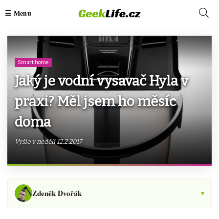
Smart home
Jaký je vodní vysavač Hyla v
praxi? Měl jsem ho měsíc
doma
Vyšlo v neděli 12.2.2017
Zdeněk Dvořák
▾