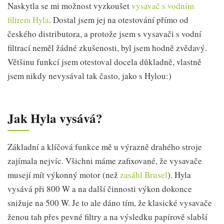
Naskytla se mi možnost vyzkoušet
vysavač s vodním
filtrem Hyla
. Dostal jsem jej na otestování přímo od
českého distributora, a protože jsem s vysavači s vodní
filtrací neměl žádné zkušenosti, byl jsem hodně zvědavý.
Většinu funkcí jsem otestoval docela důkladně, vlastně
jsem nikdy nevysával tak často, jako s Hylou:)
Jak Hyla vysává?
Základní a klíčová funkce mě u výrazně drahého stroje
zajímala nejvíc. Všichni máme zafixované, že vysavače
musejí mít výkonný motor (než
zasáhl Brusel
). Hyla
vysává při 800 W a na další činnosti výkon dokonce
snižuje na 500 W. Je to ale dáno tím, že klasické vysavače
ženou tah přes pevné filtry a na výsledku papírově slabší