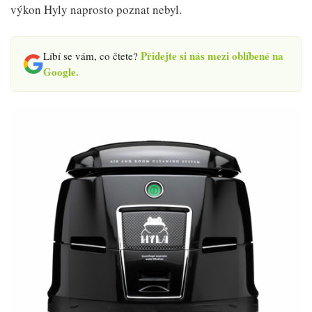
výkon Hyly naprosto poznat nebyl.
Přidejte si nás mezi oblíbené na
Líbí se vám, co čtete?
Google.