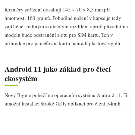
Rozměry zařízení dosahují 145 × 70 × 8,5 mm při
hmotnosti 160 gramů. Pohodlné nošení v kapse je tedy
zajištěné. Jediným skutečným rozdílem oproti původnímu
modelu bude odstranění slotu pro SIM kartu. Ten v
přihrádce pro paměťovou kartu nahradí plastová výplň.
Android 11 jako základ pro čtecí
ekosystém
Nový Bigme poběží na operačním systému Android 11. To
umožní instalaci široké škály aplikací pro čtení e-knih.
Uživatelé tak budou moci využívat služby jako Amazon
Kindle, Google Play Books, Rakuten Kobo, Alza Media
nebo Palmknihy.