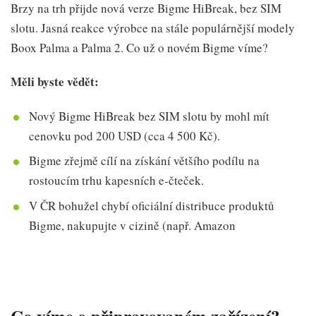
Brzy na trh přijde nová verze Bigme HiBreak, bez SIM
slotu. Jasná reakce výrobce na stále populárnější modely
Boox Palma a Palma 2. Co už o novém Bigme víme?
Měli byste vědět:
Nový Bigme HiBreak bez SIM slotu by mohl mít
cenovku pod 200 USD (cca 4 500 Kč).
Bigme zřejmě cílí na získání většího podílu na
rostoucím trhu kapesních e-čteček.
V ČR bohužel chybí oficiální distribuce produktů
Bigme, nakupujte v cizině (např. Amazon