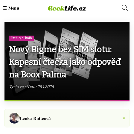
Čtečky e-knih
Nový Bigme bez SIM slotu:
Kapesní čtečka jako odpověď
na Boox Palma
Vyšlo ve středu 28.1.2026
Lenka Rutteová
▾