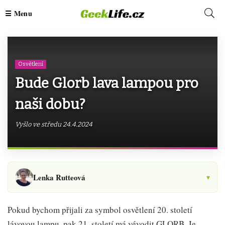
Osvětlení
Bude Glorb lava lampou pro
naši dobu?
Vyšlo ve středu 24.4.2024
Lenka Rutteová
▾
Pokud bychom přijali za symbol osvětlení 20. století
lávovou lampu, pak 21. století má vévodit GLORB. Je