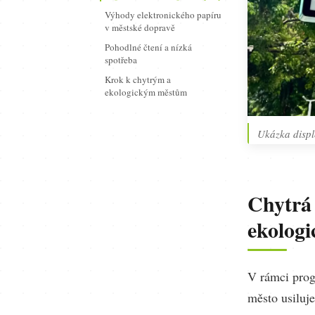
Výhody elektronického papíru
v městské dopravě
Pohodlné čtení a nízká
spotřeba
Krok k chytrým a
ekologickým městům
Ukázka displ
Chytrá 
ekologi
V rámci pro
město usiluje