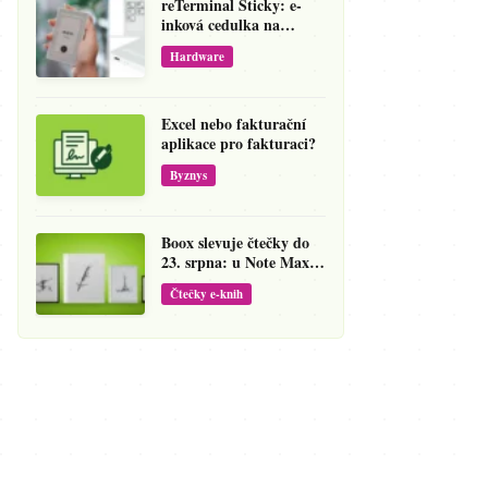
reTerminal Sticky: e-
inková cedulka na
ledničku, která přepíše
Hardware
váš hlas na vzkaz
Excel nebo fakturační
aplikace pro fakturaci?
Byznys
Boox slevuje čtečky do
23. srpna: u Note Maxu
jde cena dolů o 138 eur
Čtečky e-knih