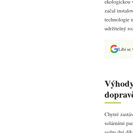
ekologickou 
začal instal
technologie n
udržitelný ro
Líbí se
Výhody
doprav
Chytré zastáv
solárními pan
sedm dní dík