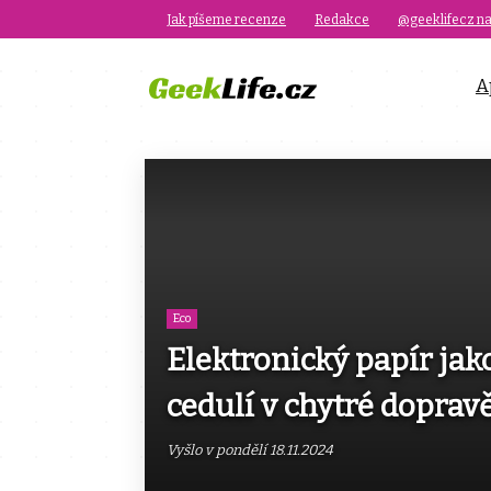
Jak píšeme recenze
Redakce
@geeklifecz na
A
Eco
Elektronický papír ja
cedulí v chytré doprav
Vyšlo v pondělí 18.11.2024