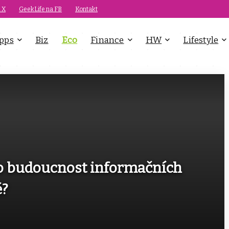
 X
GeekLife na FB
Kontakt
pps
Biz
Eco
Finance
HW
Lifestyle
ko budoucnost informačních
ě?