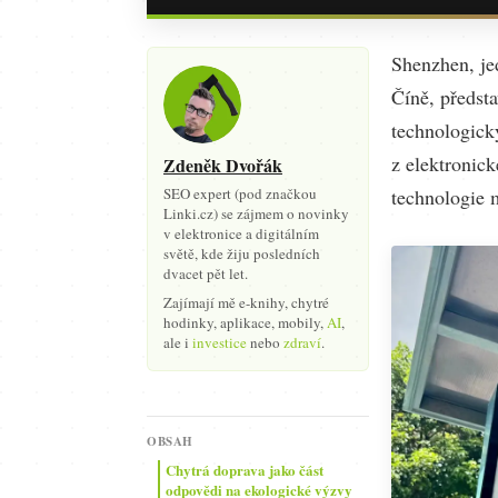
Shenzhen, je
Číně, předsta
technologick
z elektronick
Zdeněk Dvořák
SEO expert (pod značkou
technologie m
Linki.cz) se zájmem o novinky
v elektronice a digitálním
světě, kde žiju posledních
dvacet pět let.
Zajímají mě e-knihy, chytré
hodinky, aplikace, mobily,
AI
,
ale i
investice
nebo
zdraví
.
OBSAH
Chytrá doprava jako část
odpovědi na ekologické výzvy