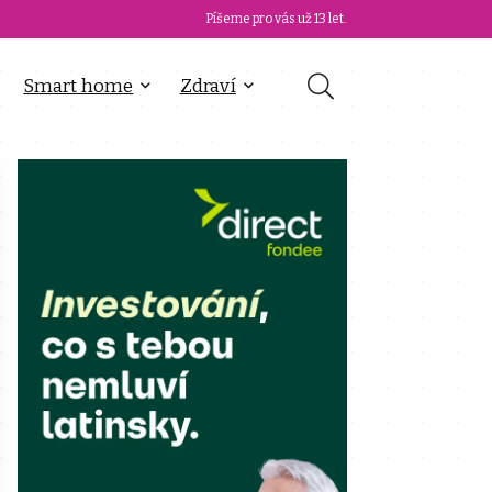
Píšeme pro vás už 13 let.
Smart home
Zdraví