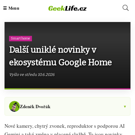
Smart home
Další uniklé novinky v
ekosystému Google Home
Vyšlo ve středu 10.6.2026
Zdeněk Dvořák
▾
Nové kamery, chytrý zvonek, reproduktor s podporou AI
Gemini a také změna v placené službě. To jsou novinky,