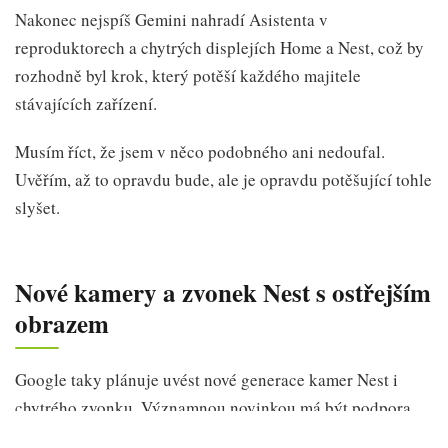
Nakonec nejspíš Gemini nahradí Asistenta v
reproduktorech a chytrých displejích Home a Nest, což by
rozhodně byl krok, který potěší každého majitele
stávajících zařízení.
Musím říct, že jsem v něco podobného ani nedoufal.
Uvěřím, až to opravdu bude, ale je opravdu potěšující tohle
slyšet.
Nové kamery a zvonek Nest s ostřejším
obrazem
Google taky plánuje uvést nové generace kamer Nest i
chytrého zvonku. Významnou novinkou má být podpora
záznamu ve 2K rozlišení. To znamená detailnější obraz než