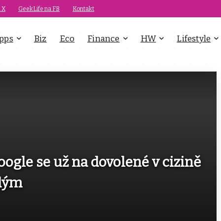
 X
GeekLife na FB
Kontakt
pps
Biz
Eco
Finance
HW
Lifestyle
oogle se už na dovolené v cizině
ždým