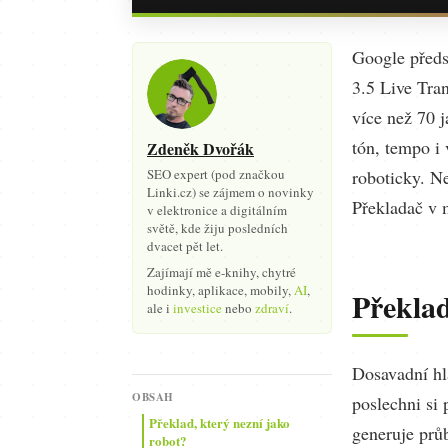
Google předs
3.5 Live Tra
více než 70 
tón, tempo i
Zdeněk Dvořák
SEO expert (pod značkou
roboticky. N
Linki.cz) se zájmem o novinky
Překladač v 
v elektronice a digitálním
světě, kde žiju posledních
dvacet pět let.
Zajímají mě e-knihy, chytré
hodinky, aplikace, mobily,
AI
,
Překlad
ale i
investice
nebo
zdraví
.
Dosavadní hl
OBSAH
poslechni si 
Překlad, který nezní jako
generuje prů
robot?