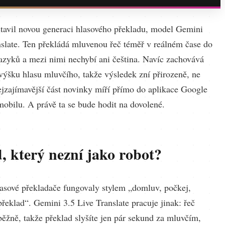
tavil novou generaci hlasového překladu, model Gemini
nslate. Ten překládá mluvenou řeč téměř v reálném čase do
jazyků a mezi nimi nechybí ani čeština. Navíc zachovává
 výšku hlasu mluvčího, takže výsledek zní přirozeně, ne
ejzajímavější část novinky míří přímo do aplikace Google
mobilu. A právě ta se bude hodit na dovolené.
, který nezní jako robot?
asové překladače fungovaly stylem „domluv, počkej,
překlad“. Gemini 3.5 Live Translate pracuje jinak: řeč
běžně, takže překlad slyšíte jen pár sekund za mluvčím,