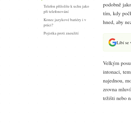
podobně jako
Telefon přiložíte k uchu jako
při telefonování
tím, kdy počk
Konec jazykové bariéry i v
hned, aby ne
práci?
Pojistka proti zneužití
Líbí se
Velkým posun
intonaci, te
najednou, mod
zrovna mluví.
tržišti nebo 