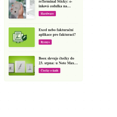
reTerminal Sticky: e-
inková cedulka na
ledničku, která přepíše
Hardware
váš hlas na vzkaz
Excel nebo fakturační
aplikace pro fakturaci?
Byznys
Boox slevuje čtečky do
23. srpna: u Note Maxu
jde cena dolů o 138 eur
Čtečky e-knih