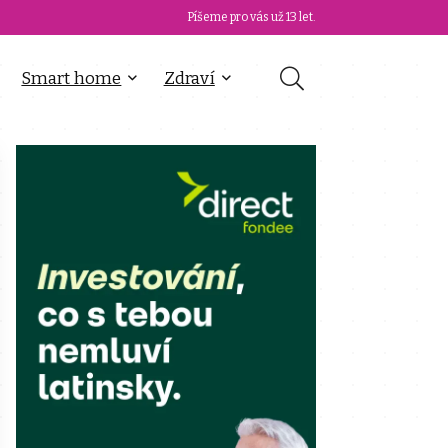
Píšeme pro vás už 13 let.
Smart home
Zdraví