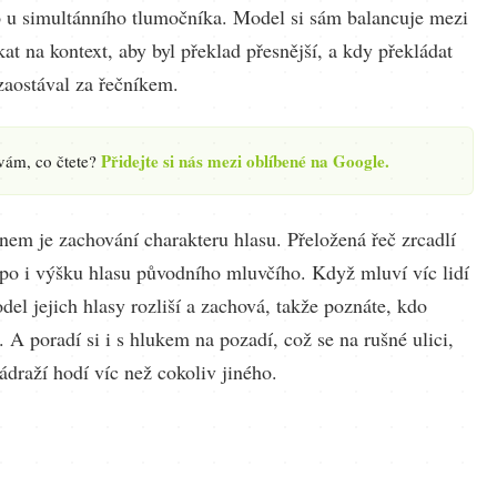
 u simultánního tlumočníka. Model si sám balancuje mezi
at na kontext, aby byl překlad přesnější, a kdy překládat
zaostával za řečníkem.
Přidejte si nás mezi oblíbené na Google.
 vám, co čtete?
em je zachování charakteru hlasu. Přeložená řeč zrcadlí
mpo i výšku hlasu původního mluvčího. Když mluví víc lidí
el jejich hlasy rozliší a zachová, takže poznáte, kdo
 A poradí si i s hlukem na pozadí, což se na rušné ulici,
nádraží hodí víc než cokoliv jiného.