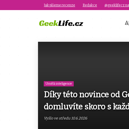
Jak píšeme recenze
Redakce
@geeklifecz na
A
Umělá inteligence
Díky této novince od G
domluvíte skoro s ka
Vyšlo ve středu 10.6.2026