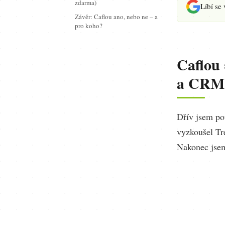
zdarma)
Líbí se
Závěr: Caflou ano, nebo ne – a
pro koho?
Caflou 
a CRM 
Dřív jsem po
vyzkoušel Tre
Nakonec jsem