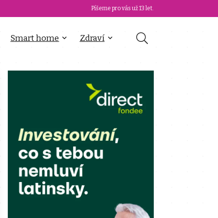
Píšeme pro vás už 13 let.
Smart home
Zdraví