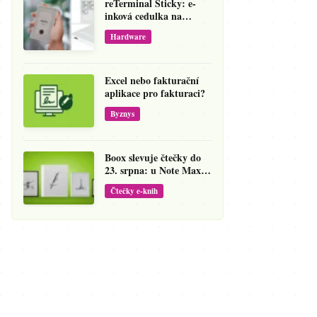
reTerminal Sticky: e-
inková cedulka na
ledničku, která přepíše
Hardware
váš hlas na vzkaz
Excel nebo fakturační
aplikace pro fakturaci?
Byznys
Boox slevuje čtečky do
23. srpna: u Note Maxu
jde cena dolů o 138 eur
Čtečky e-knih