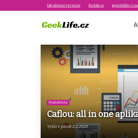
Jak píšeme recenze
Redakce
@geeklifecz na
A
Produktivita
Caflou: all in one apli
Vyšlo v pátek 2.2.2024