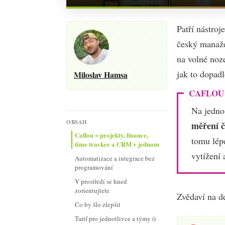
Patří nástroj
český manaže
na volné noz
jak to dopadl
Miloslav Hamsa
CAFLOU
Na jedno
OBSAH
měření č
Caflou = projekty, finance,
tomu lép
time tracker a CRM v jednom
vytížení 
Automatizace a integrace bez
programování
V prostředí se hned
zorientujtete
Zvědaví na de
Co by šlo zlepšit
Tarif pro jednotlivce a týmy (i