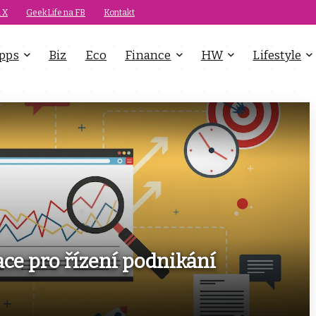
 X
GeekLife na FB
Kontakt
pps
Biz
Eco
Finance
HW
Lifestyle
kace pro řízení podnikání