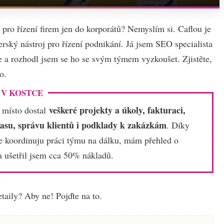
e pro řízení firem jen do korporátů? Nemyslím si. Caflou je
rský nástroj pro řízení podnikání. Já jsem SEO specialista
e a rozhodl jsem se ho se svým týmem vyzkoušet. Zjistěte,
o.
 V KOSTCE
veškeré projekty a úkoly, fakturaci,
 místo dostal
asu, správu klientů i podklady k zakázkám
. Díky
e koordinuju práci týmu na dálku, mám přehled o
a ušetřil jsem cca 50% nákladů.
taily? Aby ne! Pojďte na to.