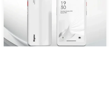
Vysoký výkon v kompaktním těle
Do přístroje výrobce zabudoval procesor MediaTek
Dimensity 1080 s taktem 2,6 GHz, dále 8 GB operační
paměti a 256GB úložiště. Díky tomu pracuje systém
Android 14 svižně a plynule.