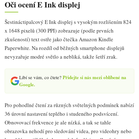
Oči ocení E Ink displej
Šestináctipalcový E Ink displej s vysokým rozlišením 824
x 1648 pixelů (300 PPI) zobrazuje (podle prvních
zkušeností) text ostře jako čtečka Amazon Kindle
Paperwhite. Na rozdíl od běžných smartphone displejů
nevyzařuje modré světlo a nebliká, takže šetří zrak.
Přidejte si nás mezi oblíbené na
Líbí se vám, co čtete?
Google.
Pro pohodlné čtení za různých světelných podmínek nabízí
36 úrovní nastavení teplého i studeného podsvícení.
Obnovovací frekvence je ale nízká, a tak se tahle
obrazovka nehodí pro sledování videa, pro videohry nebo