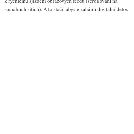
k rychlému sjíždění obrazových feedů (scrollování na
sociálních sítích). A to stačí, abyste zahájili digitální detox.