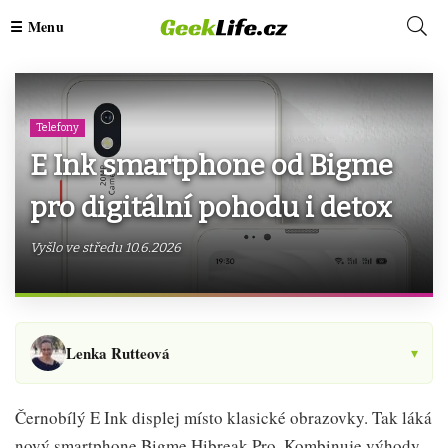
Telefony
E Ink smartphone od Bigme
pro digitální pohodu i detox
Vyšlo ve středu 10.6.2026
Lenka Rutteová
▾
Černobílý E Ink displej místo klasické obrazovky. Tak láká
nový smartphone Bigme Hibreak Pro. Kombinuje výhody