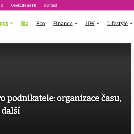
 X
GeekLife na FB
Kontakt
pps
Biz
Eco
Finance
HW
Lifestyle
ro podnikatele: organizace času,
další