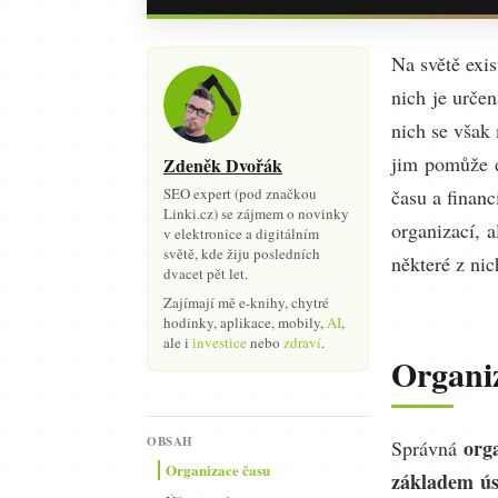
Na světě exi
nich je určen
nich se však
jim pomůže di
Zdeněk Dvořák
SEO expert (pod značkou
času a financ
Linki.cz) se zájmem o novinky
organizací, 
v elektronice a digitálním
světě, kde žiju posledních
některé z nic
dvacet pět let.
Zajímají mě e-knihy, chytré
hodinky, aplikace, mobily,
AI
,
ale i
investice
nebo
zdraví
.
Organi
OBSAH
org
Správná
Organizace času
základem ú