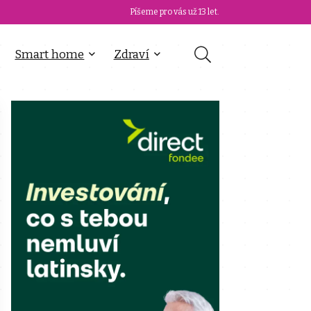
Píšeme pro vás už 13 let.
Smart home
Zdraví