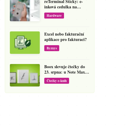
reTerminal Sticky: e-
inková cedulka na
ledničku, která přepíše
Hardware
váš hlas na vzkaz
Excel nebo fakturační
aplikace pro fakturaci?
Byznys
Boox slevuje čtečky do
23. srpna: u Note Maxu
jde cena dolů o 138 eur
Čtečky e-knih