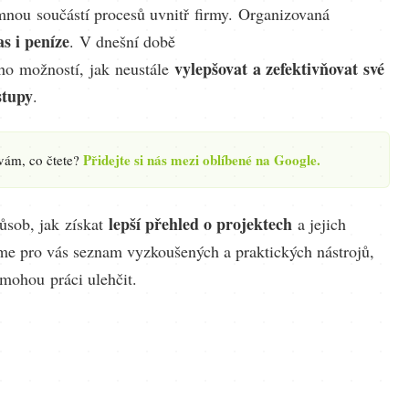
nou součástí procesů uvnitř firmy. Organizovaná
as i peníze
. V dnešní době
vylepšovat a zefektivňovat své
ho možností, jak neustále
stupy
.
Přidejte si nás mezi oblíbené na Google.
 vám, co čtete?
lepší přehled o projektech
působ, jak získat
a jejich
e pro vás seznam vyzkoušených a praktických nástrojů,
mohou práci ulehčit.