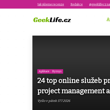
Jak píšeme recenze
Redakce
@geeklifecz na
A
Aplikace
Byznys
24 top online služeb p
project management a 
Vyšlo v pátek 17.7.2026