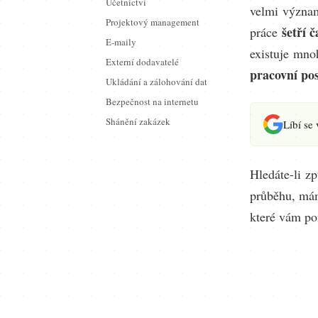
Účetnictví
velmi význam
Projektový management
šetří č
práce
E-maily
existuje mno
Externí dodavatelé
pracovní po
Ukládání a zálohování dat
Bezpečnost na internetu
Shánění zakázek
Líbí se
Hledáte-li z
průběhu, mám
které vám po