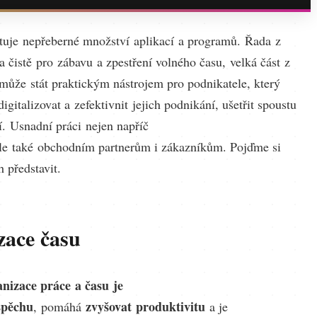
stuje nepřeberné množství aplikací a programů. Řada z
a čistě pro zábavu a zpestření volného času, velká část z
 může stát praktickým nástrojem pro podnikatele, který
gitalizovat a zefektivnit jejich podnikání, ušetřit spoustu
í. Usnadní práci nejen napříč
ale také obchodním partnerům i zákazníkům. Pojďme si
h představit.
zace času
anizace práce a času je
spěchu
zvyšovat produktivitu
, pomáhá
a je