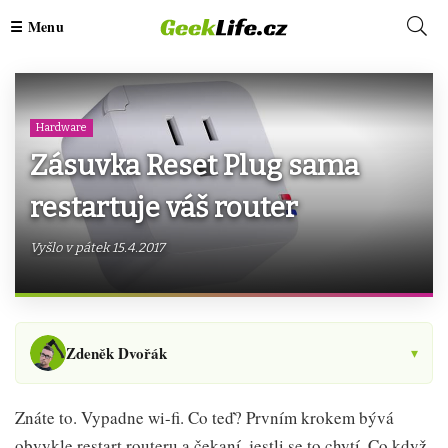
Hardware
Zásuvka Reset Plug sama
restartuje váš router
Vyšlo v pátek 15.4.2017
Zdeněk Dvořák
▾
Znáte to. Vypadne wi-fi. Co teď? Prvním krokem bývá
obvykle restart routeru a čekaní, jestli se to chytí. Co když