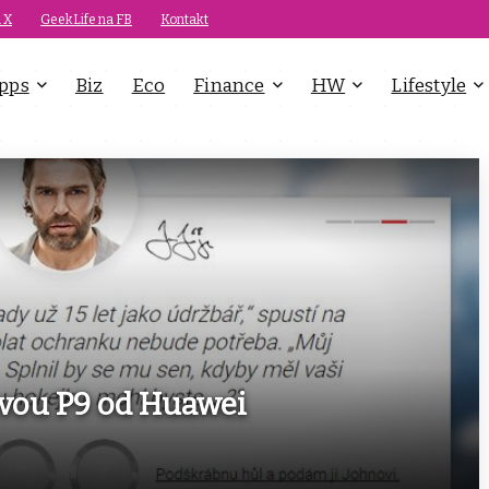
 X
GeekLife na FB
Kontakt
pps
Biz
Eco
Finance
HW
Lifestyle
ovou P9 od Huawei