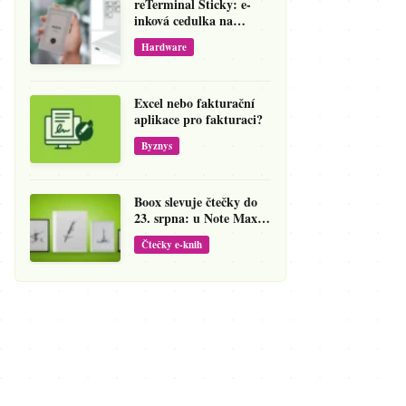
reTerminal Sticky: e-
inková cedulka na
ledničku, která přepíše
Hardware
váš hlas na vzkaz
Excel nebo fakturační
aplikace pro fakturaci?
Byznys
Boox slevuje čtečky do
23. srpna: u Note Maxu
jde cena dolů o 138 eur
Čtečky e-knih