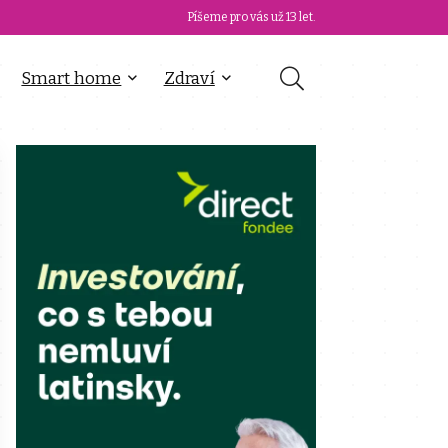
Píšeme pro vás už 13 let.
Smart home
Zdraví