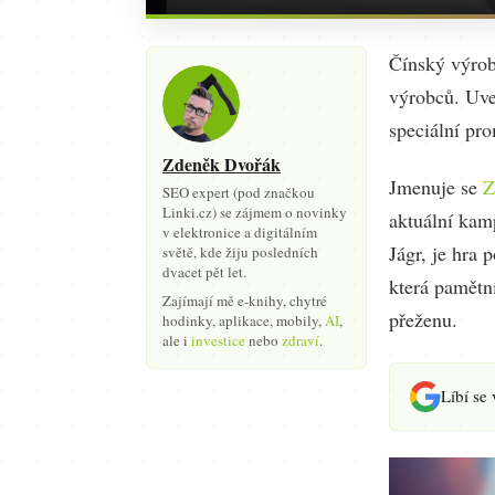
Čínský výrob
výrobců. Uve
speciální pr
Zdeněk Dvořák
Jmenuje se
Z
SEO expert (pod značkou
Linki.cz) se zájmem o novinky
aktuální kam
v elektronice a digitálním
Jágr, je hra 
světě, kde žiju posledních
dvacet pět let.
která pamětn
Zajímají mě e-knihy, chytré
přeženu.
hodinky, aplikace, mobily,
AI
,
ale i
investice
nebo
zdraví
.
Líbí se