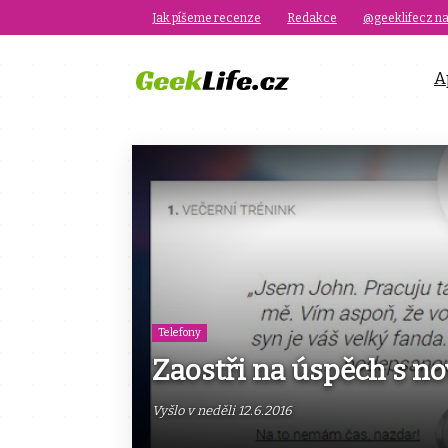
Jak píšeme recenze
Redakce
@geeklifecz na
A
Telefony
Zaostři na úspěch s n
Vyšlo v neděli 12.6.2016