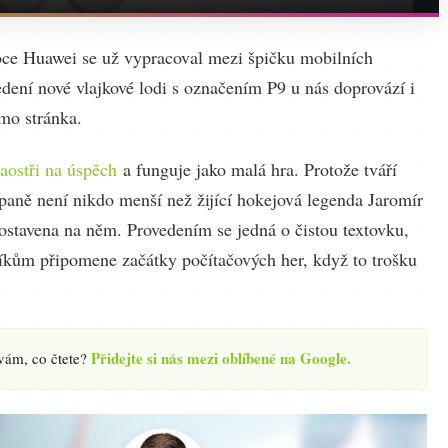
ce Huawei se už vypracoval mezi špičku mobilních
dení nové vlajkové lodi s označením P9 u nás doprovází i
omo stránka.
aostři na úspěch
a funguje jako malá hra. Protože tváří
paně není nikdo menší než žijící hokejová legenda Jaromír
postavena na něm. Provedením se jedná o čistou textovku,
íkům připomene začátky počítačových her, když to trošku
Přidejte si nás mezi oblíbené na Google.
 vám, co čtete?