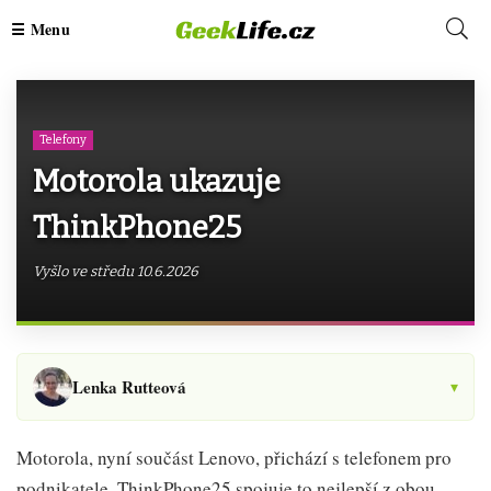
Telefony
Motorola ukazuje
ThinkPhone25
Vyšlo ve středu 10.6.2026
Lenka Rutteová
▾
Motorola, nyní součást Lenovo, přichází s telefonem pro
podnikatele. ThinkPhone25 spojuje to nejlepší z obou