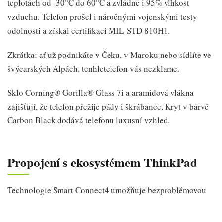
teplotách od -30°C do 60°C a zvládne i 95% vlhkost
vzduchu. Telefon prošel i náročnými vojenskými testy
odolnosti a získal certifikaci MIL-STD 810H1.
Zkrátka: ať už podnikáte v Čeku, v Maroku nebo sídlíte ve
švýcarských Alpách, tenhletelefon vás nezklame.
Sklo Corning® Gorilla® Glass 7i a aramidová vlákna
zajišťují, že telefon přežije pády i škrábance. Kryt v barvě
Carbon Black dodává telefonu luxusní vzhled.
Propojení s ekosystémem ThinkPad
Technologie Smart Connect4 umožňuje bezproblémovou
integraci mezi ThinkPhone25, tabletem a počítačem s
Windows. Můžete používat jednu klávesnici a myš pro