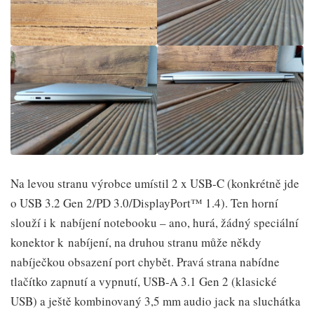
Na levou stranu výrobce umístil 2 x USB-C (konkrétně jde
o USB 3.2 Gen 2/PD 3.0/DisplayPort™ 1.4). Ten horní
slouží i k nabíjení notebooku – ano, hurá, žádný speciální
konektor k nabíjení, na druhou stranu může někdy
nabíječkou obsazení port chybět. Pravá strana nabídne
tlačítko zapnutí a vypnutí, USB-A 3.1 Gen 2 (klasické
USB) a ještě kombinovaný 3,5 mm audio jack na sluchátka