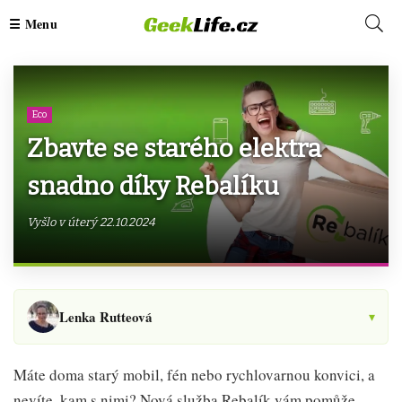
Eco
Zbavte se starého elektra
snadno díky Rebalíku
Vyšlo v úterý 22.10.2024
Lenka Rutteová
▾
Máte doma starý mobil, fén nebo rychlovarnou konvici, a
nevíte, kam s nimi? Nová služba Rebalík vám pomůže