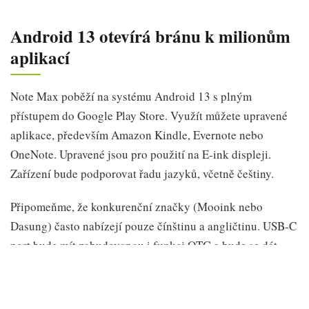
Android 13 otevírá bránu k milionům
aplikací
Note Max poběží na systému Android 13 s plným
přístupem do Google Play Store. Využít můžete upravené
aplikace, především Amazon Kindle, Evernote nebo
OneNote. Upravené jsou pro použití na E-ink displeji.
Zařízení bude podporovat řadu jazyků, včetně češtiny.
Připomeňme, že konkurenční značky (Mooink nebo
Dasung) často nabízejí pouze čínštinu a angličtinu. USB-C
port bude mít zabudovanou i funkci OTG a bude se dát
využít i jako audio výstup (pro sluchátka s USB-C
zakončením). G-senzor automaticky otáčí obrazovku podle
polohy zařízení, to zde zůstává jako samozřejmost.