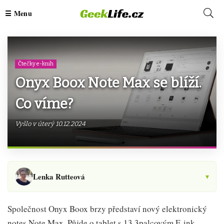
Čtečky e-knih
Onyx Boox Note Max se blíží.
Co víme?
Vyšlo v úterý 10.12.2024
Lenka Rutteová
▾
Společnost Onyx Boox brzy představí nový elektronický
notes Note Max. Půjde o tablet s 13,3palcovým E-ink