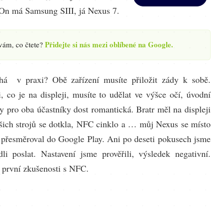
On má Samsung SIII, já Nexus 7.
Přidejte si nás mezi oblíbené na Google.
 vám, co čtete?
íhá v praxi? Obě zařízení musíte přiložit zády k sobě.
, co je na displeji, musíte to udělat ve výšce očí, úvodní
y pro oba účastníky dost romantická. Bratr měl na displeji
ašich strojů se dotkla, NFC cinklo a … můj Nexus se místo
y přesměroval do Google Play. Ani po deseti pokusech jsme
dli poslat. Nastavení jsme prověřili, výsledek negativní.
k první zkušenosti s NFC.