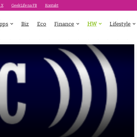
 X
GeekLife na FB
Kontakt
pps
Biz
Eco
Finance
HW
Lifestyle