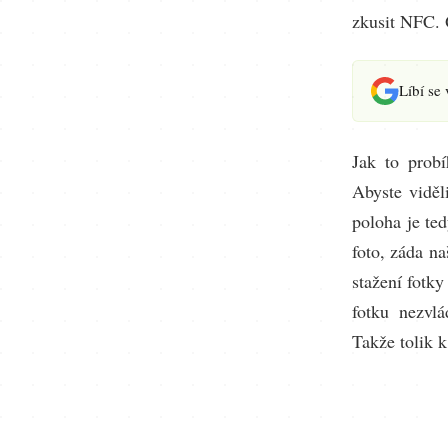
zkusit NFC. 
Líbí se
Jak to prob
Abyste viděli
poloha je ted
foto, záda n
stažení fotk
fotku nezvlá
Takže tolik 