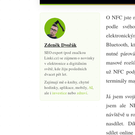
O NFC jste n
podle svéh
elektronický
Bluetooth, k
Zdeněk Dvořák
SEO expert (pod značkou
nutné párová
Linki.cz) se zájmem o novinky
masové rozší
v elektronice a digitálním
světě, kde žiju posledních
už NFC podp
dvacet pět let.
terminály ma
Zajímají mě e-knihy, chytré
hodinky, aplikace, mobily,
AI
,
ale i
investice
nebo
zdraví
.
Já jsem svoj
jsem ale NF
návštěvě u ro
nasdílet. D
sdílet onlin