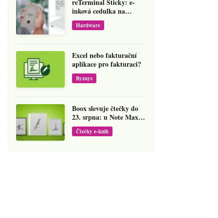
reTerminal Sticky: e-
inková cedulka na
ledničku, která přepíše
Hardware
váš hlas na vzkaz
Excel nebo fakturační
aplikace pro fakturaci?
Byznys
Boox slevuje čtečky do
23. srpna: u Note Maxu
jde cena dolů o 138 eur
Čtečky e-knih