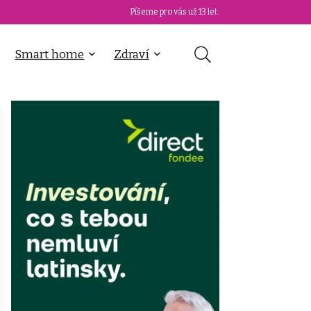
Píšeme pro vás už 13 let.
Smart home
Zdraví