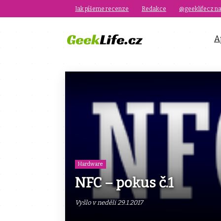
Jak píšeme recenze
Redakce
@geeklifecz na
A
Hardware
NFC – pokus č.1
Vyšlo v neděli 29.1.2017