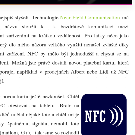
ejspíš slyšeli. Technologie
Near Field Communication
má
o názvu sloužit k k bezdrátové komunikaci mezi
mi zařízeními na krátkou vzdálenost. Pro laiky něco jako
terý dle mého názoru velkého využití nenašel zvláště díky
ní zařízení. NFC by mělo být jednodušší a chystá se na
ření. Možná jste právě dostali novou platební kartu, která
oruje, například v prodejnách Albert nebo Lídl už NFC
jí.
i novou kartu ještě nezkoušel. Chtěl
C otestovat na tabletu. Bratr na
dičů udělal nějaké foto a chtěl mi je
íky špatnému signálu nemohl foto
e (mailem, G+), tak jsme se rozhodli