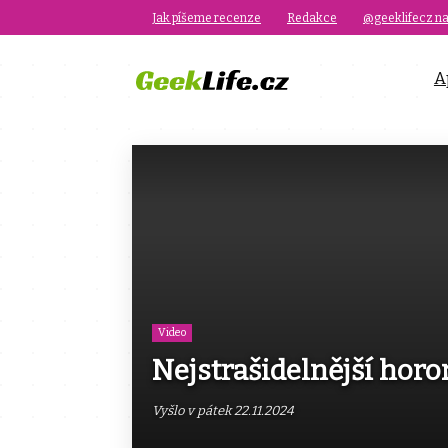
Jak píšeme recenze
Redakce
@geeklifecz na
A
Video
Nejstrašidelnější horo
Vyšlo v pátek 22.11.2024