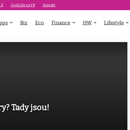
 X
GeekLife na FB
Kontakt
pps
Biz
Eco
Finance
HW
Lifestyle
ry? Tady jsou!