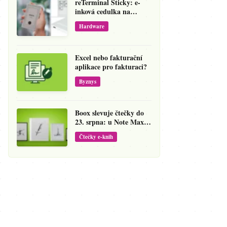
reTerminal Sticky: e-
inková cedulka na
ledničku, která přepíše
Hardware
váš hlas na vzkaz
Excel nebo fakturační
aplikace pro fakturaci?
Byznys
Boox slevuje čtečky do
23. srpna: u Note Maxu
jde cena dolů o 138 eur
Čtečky e-knih