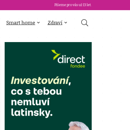
Píšeme pro vás už 13 let.
Smart home
Zdraví