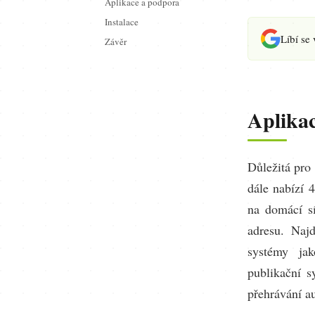
Aplikace a podpora
Instalace
Líbí se
Závěr
Aplika
Důležitá pro
dále nabízí 
na domácí sí
adresu. Naj
systémy ja
publikační 
přehrávání au