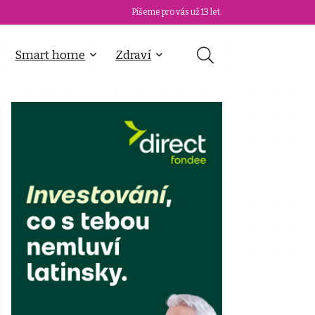
Píšeme pro vás už 13 let.
Smart home
Zdraví