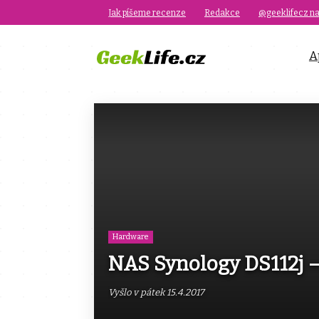
Jak píšeme recenze
Redakce
@geeklifecz na
A
Hardware
NAS Synology DS112j –
Vyšlo v pátek 15.4.2017