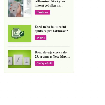
reTerminal Sticky: e-
inková cedulka na
ledničku, která přepíše
Hardware
váš hlas na vzkaz
Excel nebo fakturační
aplikace pro fakturaci?
Byznys
Boox slevuje čtečky do
23. srpna: u Note Maxu
jde cena dolů o 138 eur
Čtečky e-knih