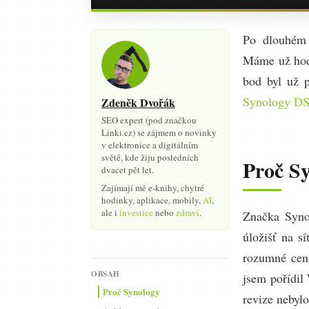
Po dlouhém 
Máme už hodn
bod byl už 
Synology DS
Zdeněk Dvořák
SEO expert (pod značkou
Linki.cz) se zájmem o novinky
v elektronice a digitálním
světě, kde žiju posledních
Proč S
dvacet pět let.
Zajímají mě e-knihy, chytré
hodinky, aplikace, mobily,
AI
,
ale i
investice
nebo
zdraví
.
Značka Syno
úložišť na s
rozumné ceno
OBSAH
jsem pořídil
Proč Synology
revize nebyl