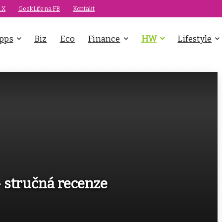
 X
GeekLife na FB
Kontakt
pps
Biz
Eco
Finance
HW
Lifestyle
 stručná recenze