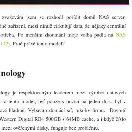
zvažování jsem se rozhodl pořídit domů NAS server.
ě zařízení, mezi nimiž cirkulují data, že nějaký centrální
potřeba. Po menším zkoumání moje volba padla na
NAS
112j
. Proč právě tento model?
ynology
logy je respektovaným leaderem mezi výrobci datových
íti a tento model, byť pouze s pozicí na jeden disk, byl v
vé hladině. Vybavuji domácí síť, nikoliv firmu. Dovnitř
 Western Digital RE4 500GB s 64MB cache, a i když číslo
o mezi ověřenými disky, funguje bez problémů.