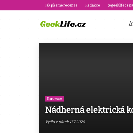
Jak píšeme recenze
Redakce
@geeklifecz na
A
Hardware
Nádherná elektrická ko
Vyšlo v pátek 17.7.2026