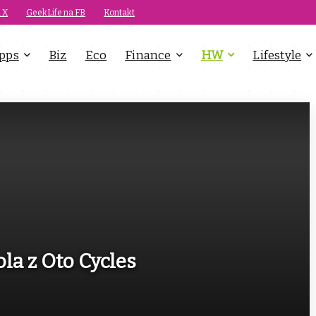
 X
GeekLife na FB
Kontakt
pps
Biz
Eco
Finance
HW
Lifestyle
la z Oto Cycles