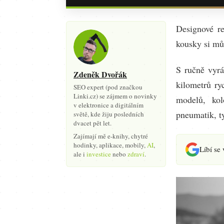
Designové re
kousky si mů
S ručně vyrá
Zdeněk Dvořák
kilometrů ry
SEO expert (pod značkou
Linki.cz) se zájmem o novinky
modelů, kol
v elektronice a digitálním
pneumatik, t
světě, kde žiju posledních
dvacet pět let.
Zajímají mě e-knihy, chytré
hodinky, aplikace, mobily,
AI
,
Líbí se
ale i
investice
nebo
zdraví
.