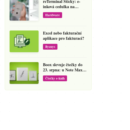
reTerminal Sticky: e-
inková cedulka na
ledničku, která přepíše
Hardware
váš hlas na vzkaz
Excel nebo fakturační
aplikace pro fakturaci?
Byznys
Boox slevuje čtečky do
23. srpna: u Note Maxu
jde cena dolů o 138 eur
Čtečky e-knih