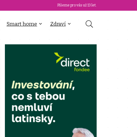
Píšeme pro vás už 13 let.
Smart home
Zdraví