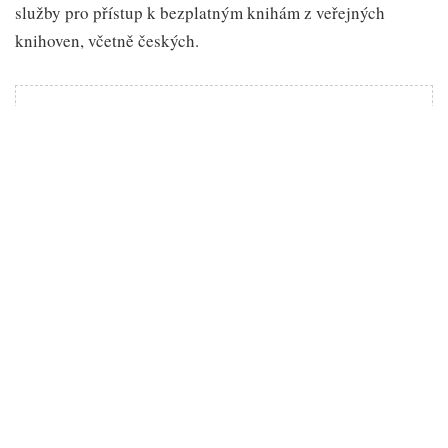
služby pro přístup k bezplatným knihám z veřejných
knihoven, včetně českých.
➡️ Čtěte také:
Eknihy zdarma? Stačí mít kartičku do
knihovny
Stephanie Larkins, asistentka knihovnice v Westmont
Public Library, uvedla pro Goodereader.com, že se
poslední dobou setkává s pravidelnými stížnostmi
uživatelů, kteří si nemohou posílat knihy z Libby na svá
Kindle zařízení. Tato situace se ukázala být obtížně
řešitelná, neboť se jedná o občasný problém, který
neovlivňuje všechny uživatele stejně.