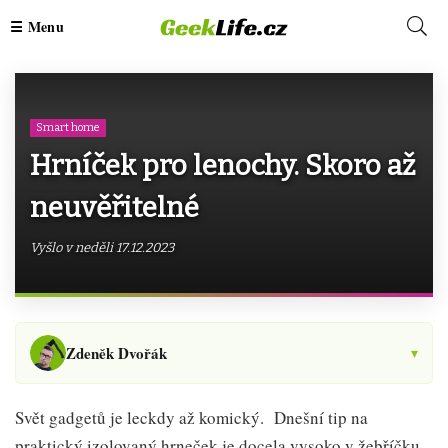
Smart home
Hrníček pro lenochy. Skoro až
neuvěřitelné
Vyšlo v neděli 17.12.2023
Zdeněk Dvořák
▾
Svět gadgetů je leckdy až komický. Dnešní tip na
praktický izolovaný hrneček je docela vysoko v žebříčku