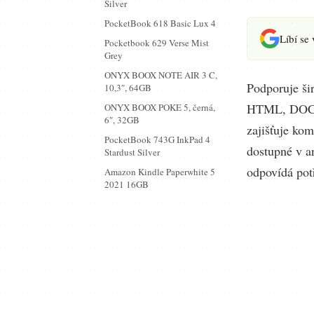
Silver
PocketBook 618 Basic Lux 4
Líbí se
Pocketbook 629 Verse Mist
Grey
ONYX BOOX NOTE AIR 3 C,
Podporuje š
10,3″, 64GB
HTML, DOCX
ONYX BOOX POKE 5, černá,
6″, 32GB
zajišťuje kom
PocketBook 743G InkPad 4
dostupné v an
Stardust Silver
odpovídá pot
Amazon Kindle Paperwhite 5
2021 16GB