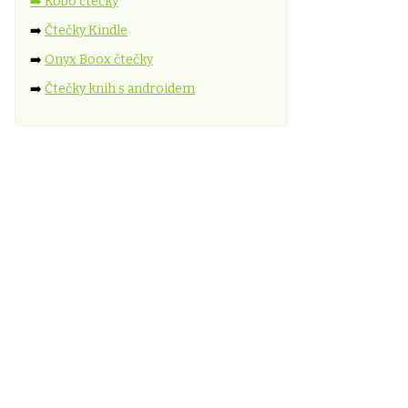
➡️ Kobo čtečky
➡️
Čtečky Kindle
➡️
Onyx Boox čtečky
➡️
Čtečky knih s androidem