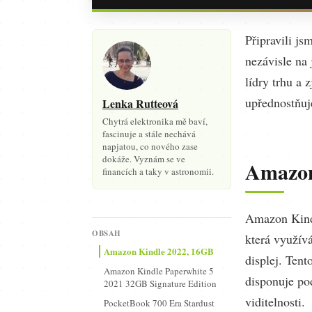
Připravili js
nezávisle na
lídry trhu a 
upřednostňuje
Lenka Rutteová
Chytrá elektronika mě baví,
fascinuje a stále nechává
napjatou, co nového zase
dokáže. Vyznám se ve
Amazon
financích a taky v astronomii.
Amazon Kindl
OBSAH
která využív
Amazon Kindle 2022, 16GB
displej. Tent
Amazon Kindle Paperwhite 5
disponuje pod
2021 32GB Signature Edition
viditelnosti.
PocketBook 700 Era Stardust