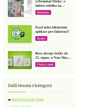
reTerminal Sticky: e-
inková cedulka na
ledničku, která přepíše
Hardware
váš hlas na vzkaz
Excel nebo fakturační
aplikace pro fakturaci?
Byznys
Boox slevuje čtečky do
23. srpna: u Note Maxu
jde cena dolů o 138 eur
Čtečky e-knih
Další témata v kategorii
➡️
Nejlepší čtečky knih