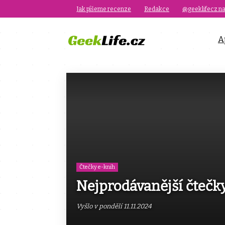
Jak píšeme recenze
Redakce
@geeklifecz na
A
Čtečky e-knih
Nejprodávanější čtečky
Vyšlo v pondělí 11.11.2024