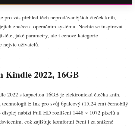
me pro vás přehled těch neprodávanějších čteček knih,
 jejich značce a operačním systému. Nechte se inspirovat
zjistěte, jaké parametry, ale i cenové kategorie
 nejvíc uživatelů.
 Kindle 2022, 16GB
e 2022 s kapacitou 16GB je elektronická čtečka knih,
á technologii E Ink pro svůj 6palcový (15,24 cm) černobílý
o displej nabízí Full HD rozlišení 1448 × 1072 pixelů a
svícením, což zajišťuje komfortní čtení i za snížené