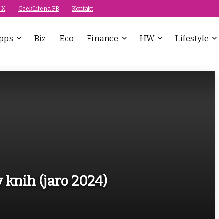
 X
GeekLife na FB
Kontakt
pps
Biz
Eco
Finance
HW
Lifestyle
 knih (jaro 2024)