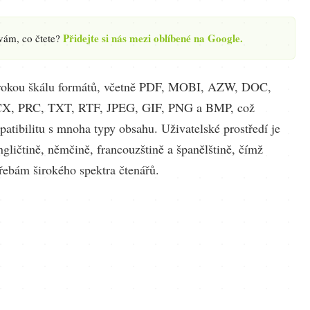
Přidejte si nás mezi oblíbené na Google.
 vám, co čtete?
irokou škálu formátů, včetně PDF, MOBI, AZW, DOC,
, PRC, TXT, RTF, JPEG, GIF, PNG a BMP, což
patibilitu s mnoha typy obsahu. Uživatelské prostředí je
gličtině, němčině, francouzštině a španělštině, čímž
řebám širokého spektra čtenářů.