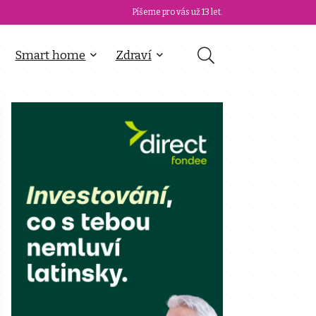
Píšeme pro vás už 13 let.
Smart home
Zdraví