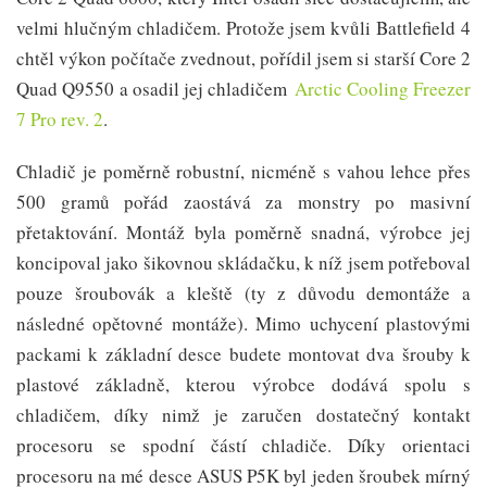
velmi hlučným chladičem. Protože jsem kvůli Battlefield 4
chtěl výkon počítače zvednout, pořídil jsem si starší Core 2
Quad Q9550 a osadil jej chladičem
Arctic Cooling Freezer
7 Pro rev. 2
.
Chladič je poměrně robustní, nicméně s vahou lehce přes
500 gramů pořád zaostává za monstry po masivní
přetaktování. Montáž byla poměrně snadná, výrobce jej
koncipoval jako šikovnou skládačku, k níž jsem potřeboval
pouze šroubovák a kleště (ty z důvodu demontáže a
následné opětovné montáže). Mimo uchycení plastovými
packami k základní desce budete montovat dva šrouby k
plastové základně, kterou výrobce dodává spolu s
chladičem, díky nimž je zaručen dostatečný kontakt
procesoru se spodní částí chladiče. Díky orientaci
procesoru na mé desce ASUS P5K byl jeden šroubek mírný