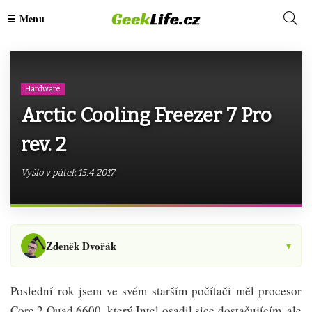
Hardware
Arctic Cooling Freezer 7 Pro
rev. 2
Vyšlo v pátek 15.4.2017
Zdeněk Dvořák
▾
Poslední rok jsem ve svém starším počítači měl procesor
Core 2 Quad 6600, který Intel osadil sice dostačujícím, ale